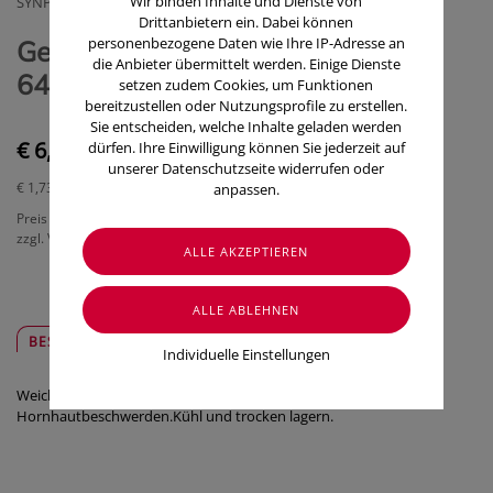
Wir binden Inhalte und Dienste von
SYNPHARMA GMBH
Drittanbietern ein. Dabei können
personenbezogene Daten wie Ihre IP-Adresse an
Gehwol Schutzpflaster Oval Nr
die Anbieter übermittelt werden. Einige Dienste
64172 4 Stück
setzen zudem Cookies, um Funktionen
bereitzustellen oder Nutzungsprofile zu erstellen.
Sie entscheiden, welche Inhalte geladen werden
€ 6,90
dürfen. Ihre Einwilligung können Sie jederzeit auf
unserer Datenschutzseite widerrufen oder
€ 1,73
/ Stück
anpassen.
Preis inkl. MwSt.
zzgl. Versandkosten
BESCHREIBUNG
SICHER & REGIONAL
Individuelle Einstellungen
Weiches Moleskin-Gewebe Druckschutz bei Ballen- und
Hornhautbeschwerden.Kühl und trocken lagern.