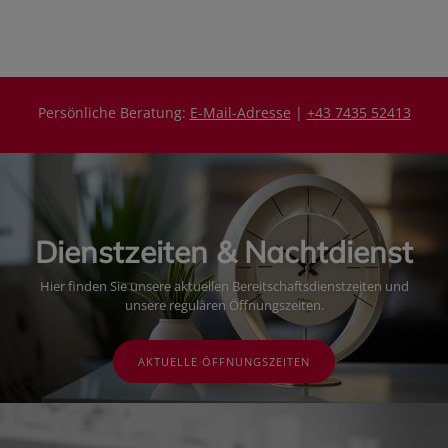
i
i
s
s
Persönliche Beratung:
E-Mail-Adresse
|
+43 7435 52413
Dienstzeiten & Nachtdienst
Hier finden Sie unsere aktuellen Bereitschaftsdienstzeiten und
unsere regulären Öffnungszeiten.
AKTUELLE ÖFFNUNGSZEITEN