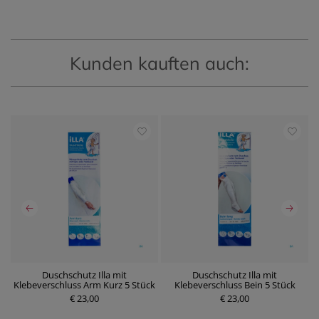
Kunden kauften auch:
 5
Duschschutz Illa mit
Duschschutz Illa mit
Klebeverschluss Arm Kurz 5 Stück
Klebeverschluss Bein 5 Stück
€ 23,00
P
€ 23,00
P
r
r
e
e