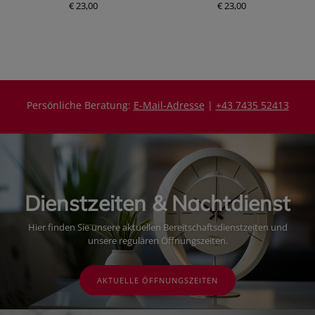
€ 23,00
P
€ 23,00
P
r
r
e
e
i
i
s
s
Persönliche Beratung:
E-Mail-Adresse
|
+43 7435 52413
Dienstzeiten & Nachtdienst
Hier finden Sie unsere aktuellen Bereitschaftsdienstzeiten und
unsere regulären Öffnungszeiten.
AKTUELLE ÖFFNUNGSZEITEN