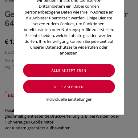
SYNPHARMA GMBH
Wir binden Inhalte und Dienste von
Drittanbietern ein. Dabei können
Gehwol Gel-zehenschutz mittel Nr
personenbezogene Daten wie Ihre IP-Adresse an
die Anbieter übermittelt werden. Einige Dienste
64514 2 Stück
setzen zudem Cookies, um Funktionen
bereitzustellen oder Nutzungsprofile zu erstellen.
Sie entscheiden, welche Inhalte geladen werden
€ 13,50
dürfen. Ihre Einwilligung können Sie jederzeit auf
unserer Datenschutzseite widerrufen oder
€ 6,75
/ Stück
anpassen.
Preis inkl. MwSt.
zzgl. Versandkosten
BESCHREIBUNG
SICHER & REGIONAL
Individuelle Einstellungen
Flexibles Polymer-Gel in feinem, hochelastischem Gewebe für
gleichmäßig entlastende Druckverteilung, z. B. bei Warzen oder
Hühneraugen.Größe:mittel
Vor Kindern geschützt aufbewahren.