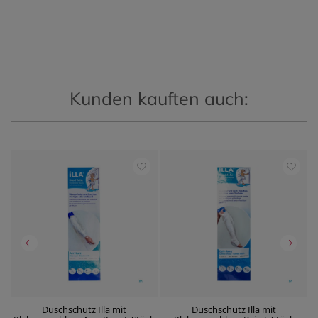
Kunden kauften auch:
 5
Duschschutz Illa mit
Duschschutz Illa mit