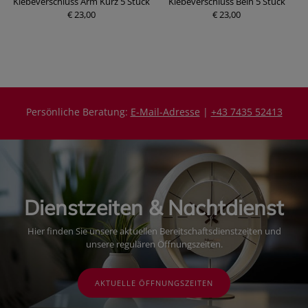
Klebeverschluss Arm Kurz 5 Stück
Klebeverschluss Bein 5 Stück
€ 23,00
P
€ 23,00
P
r
r
e
e
i
i
s
s
Persönliche Beratung:
E-Mail-Adresse
|
+43 7435 52413
Dienstzeiten & Nachtdienst
Hier finden Sie unsere aktuellen Bereitschaftsdienstzeiten und
unsere regulären Öffnungszeiten.
AKTUELLE ÖFFNUNGSZEITEN