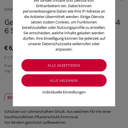
Wir binden Inhalte und Dienste von
Drittanbietern ein. Dabei können
SYNPHARMA GMBH
personenbezogene Daten wie Ihre IP-Adresse an
die Anbieter übermittelt werden. Einige Dienste
Gehwol Ballenringe Oval Nr 64154
setzen zudem Cookies, um Funktionen
bereitzustellen oder Nutzungsprofile zu erstellen.
6 Stück
Sie entscheiden, welche Inhalte geladen werden
dürfen. Ihre Einwilligung können Sie jederzeit auf
unserer Datenschutzseite widerrufen oder
€ 6,90
anpassen.
€ 1,15
/ Stück
Preis inkl. MwSt.
zzgl. Versandkosten
Individuelle Einstellungen
BESCHREIBUNG
SICHER & REGIONAL
Schützen vor schmerzhaftem Druck. Aus weichem Filz mit einer
hautfreundlichen Pflasterschicht.Form:oval
Vor Kindern geschützt aufbewahren.