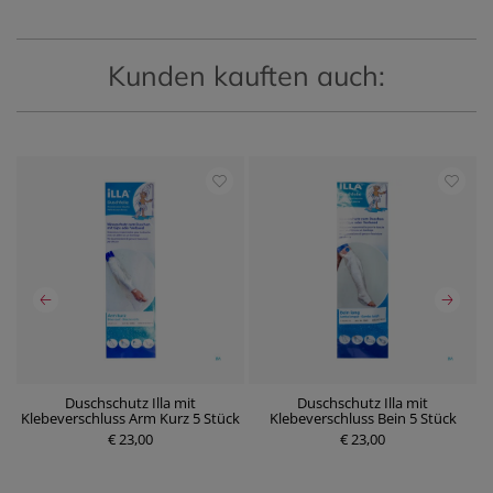
Kunden kauften auch:
 4
Duschschutz Illa mit
Duschschutz Illa mit
Klebeverschluss Arm Kurz 5 Stück
Klebeverschluss Bein 5 Stück
€ 23,00
P
€ 23,00
P
r
r
e
e
i
i