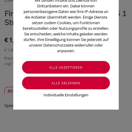
LOHMANN & RAUSCHER GMBH
Wir binden Inhalte und Dienste von
Drittanbietern ein. Dabei können
Fingerlinge Leder-ypsimed groß 5 1
personenbezogene Daten wie Ihre IP-Adresse an
die Anbieter übermittelt werden. Einige Dienste
Stück
setzen zudem Cookies, um Funktionen
bereitzustellen oder Nutzungsprofile zu erstellen.
Sie entscheiden, welche Inhalte geladen werden
€ 1,50
dürfen. Ihre Einwilligung können Sie jederzeit auf
unserer Datenschutzseite widerrufen oder
€ 1,50
/ Stück
anpassen.
Preis inkl. MwSt.
zzgl. Versandkosten
BESCHREIBUNG
SICHER & REGIONAL
Individuelle Einstellungen
Ypsimed Leder Fingerling