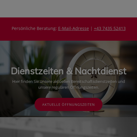
s
s
Persönliche Beratung:
E-Mail-Adresse
|
+43 7435 52413
Dienstzeiten & Nachtdienst
Hier finden Sie unsere aktuellen Bereitschaftsdienstzeiten und
unsere regulären Öffnungszeiten.
AKTUELLE ÖFFNUNGSZEITEN