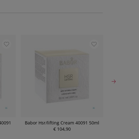
 40091
Babor Hsr/lifting Cream 40091 50ml
Babor Hsr/li
€ 104,90
P
r
e