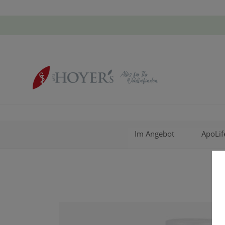
Im Angebot
ApoLif