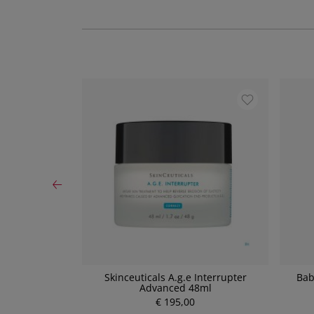
 Anti-Rötungen
Skinceuticals A.g.e Interrupter
Bab
F 30 50ml
Advanced 48ml
€ 195,00
P
r