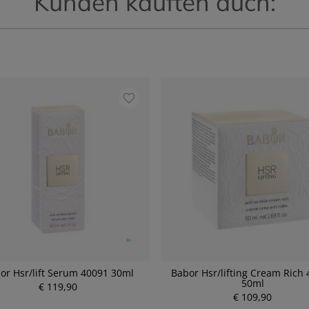
Kunden kauften auch:
or Hsr/lift Serum 40091 30ml
Babor Hsr/lifting Cream Rich
50ml
€ 119,90
P
€ 109,90
P
r
r