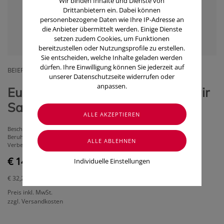
Wir binden Inhalte und Dienste von
Drittanbietern ein. Dabei können
personenbezogene Daten wie Ihre IP-Adresse an
die Anbieter übermittelt werden. Einige Dienste
setzen zudem Cookies, um Funktionen
bereitzustellen oder Nutzungsprofile zu erstellen.
Sie entscheiden, welche Inhalte geladen werden
dürfen. Ihre Einwilligung können Sie jederzeit auf
BEIERSDORF GMBH
unserer Datenschutzseite widerrufen oder
anpassen.
Eucerin Aquaphor Protect & Repair
Salbe, 45ml
Beschleunigt Regeneration stark beanspruchter Haut
Beruhigt irritierte, rissige oder trockene Hautstellen
Verbessert Barrierefunktion der Haut
€ 14,50
Individuelle Einstellungen
€ 32,22
/ 100 ml
Preis inkl. MwSt.
zzgl. Versandkosten