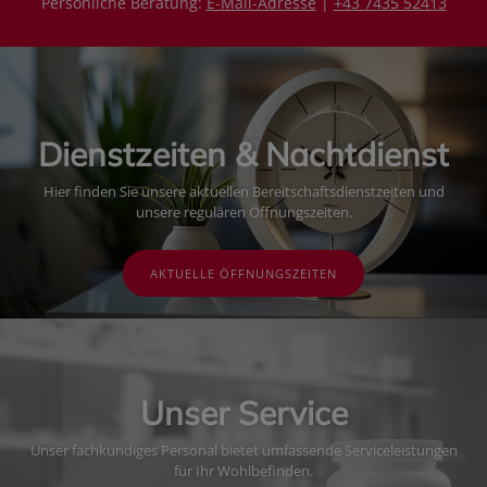
Persönliche Beratung:
E-Mail-Adresse
|
+43 7435 52413
Dienstzeiten & Nachtdienst
Hier finden Sie unsere aktuellen Bereitschaftsdienstzeiten und
unsere regulären Öffnungszeiten.
AKTUELLE ÖFFNUNGSZEITEN
Unser Service
Unser fachkundiges Personal bietet umfassende Serviceleistungen
für Ihr Wohlbefinden.