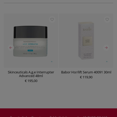
Skinceuticals A.g.e Interrupter
Babor Hsr/lift Serum 40091 30ml
B
Advanced 48ml
€ 119,90
€ 195,00
P
P
r
r
e
e
i
i
s
s