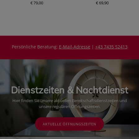
€ 79,00
P
€ 69,90
P
r
r
e
e
i
i
s
s
Persönliche Beratung:
E-Mail-Adresse
|
+43 7435 52413
Dienstzeiten & Nachtdienst
Hier finden Sie unsere aktuellen Bereitschaftsdienstzeiten und
unsere regulären Öffnungszeiten.
AKTUELLE ÖFFNUNGSZEITEN