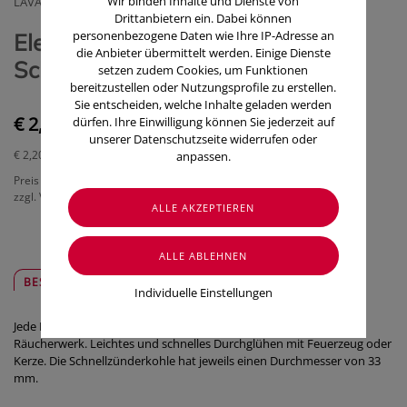
Wir binden Inhalte und Dienste von
LAVANDA GMBH
Drittanbietern ein. Dabei können
personenbezogene Daten wie Ihre IP-Adresse an
Elenatura Raeucherkohle
die Anbieter übermittelt werden. Einige Dienste
Schnellzuenderkohle 33mm 1PK
setzen zudem Cookies, um Funktionen
bereitzustellen oder Nutzungsprofile zu erstellen.
Sie entscheiden, welche Inhalte geladen werden
€ 2,20
dürfen. Ihre Einwilligung können Sie jederzeit auf
unserer Datenschutzseite widerrufen oder
€ 2,20
/ Packung
anpassen.
Preis inkl. MwSt.
zzgl. Versandkosten
BESCHREIBUNG
SICHER & REGIONAL
Individuelle Einstellungen
Jede Rolle enthält 10 Kohletabletten zum Verbrennen von
Räucherwerk. Leichtes und schnelles Durchglühen mit Feuerzeug oder
Kerze. Die Schnellzünderkohle hat jeweils einen Durchmesser von 33
mm.