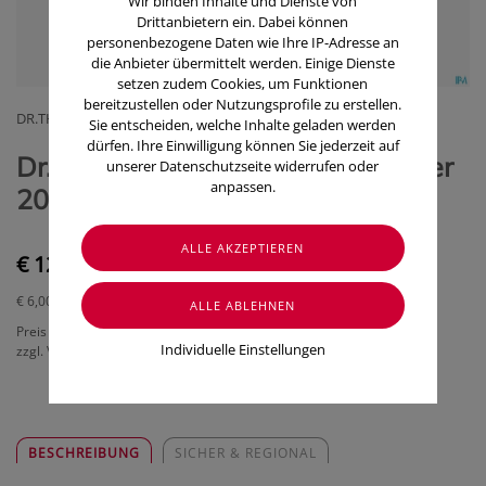
Wir binden Inhalte und Dienste von
Drittanbietern ein. Dabei können
personenbezogene Daten wie Ihre IP-Adresse an
die Anbieter übermittelt werden. Einige Dienste
setzen zudem Cookies, um Funktionen
bereitzustellen oder Nutzungsprofile zu erstellen.
DR.THEISS NATURWAREN OESTERREICH GMBH
Sie entscheiden, welche Inhalte geladen werden
dürfen. Ihre Einwilligung können Sie jederzeit auf
Dr. Theiss Olivenöl Gesichtswasser
unserer Datenschutzseite widerrufen oder
anpassen.
200ml
€ 12,00
€ 6,00
/ 100 ml
Preis inkl. MwSt.
Individuelle Einstellungen
zzgl. Versandkosten
BESCHREIBUNG
SICHER & REGIONAL