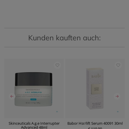
Kunden kauften auch:
Skinceuticals A.g.e Interrupter
Babor Hsr/lift Serum 40091 30ml
B
0
Advanced 48ml
€ 119,90