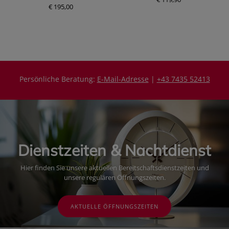
€ 195,00
P
P
r
r
e
e
i
i
s
s
Persönliche Beratung:
E-Mail-Adresse
|
+43 7435 52413
Dienstzeiten & Nachtdienst
Hier finden Sie unsere aktuellen Bereitschaftsdienstzeiten und
unsere regulären Öffnungszeiten.
AKTUELLE ÖFFNUNGSZEITEN