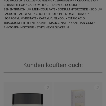
POLYACRYLATE CROSSPOLYMER-6 • CERAMIDE NP • CERAMIDE AP •
CERAMIDE EOP • CARBOMER • CETEARYL GLUCOSIDE •
BEHENTRIMONIUM METHOSULFATE • SODIUM HYDROXIDE • SODIUM
LAUROYL LACTYLATE • CHOLESTEROL • PHENOXYETHANOL •
ISOPROPYL MYRISTATE • CAPRYLYL GLYCOL • CITRIC ACID •
TRISODIUM ETHYLENEDIAMINE DISUCCINATE • XANTHAN GUM •
PHYTOSPHINGOSINE • ETHYLHEXYLGLYCERIN
Kunden kauften auch: