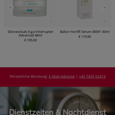
Skinceuticals A.g.e Interrupter
Babor Hsr/lift Serum 40091 30ml
B
0
Advanced 48ml
€ 119,90
€ 195,00
P
P
r
r
e
e
i
i
s
s
Persönliche Beratung:
E-Mail-Adresse
|
+43 7435 52413
Dienstzeiten & Nachtdienst