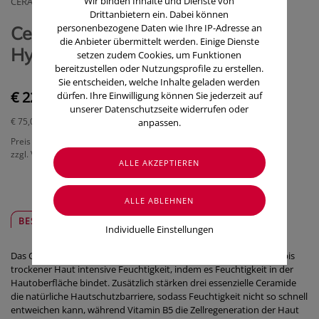
Wir binden Inhalte und Dienste von
CERAVE (COSMETIQUE ACTIVE)
Drittanbietern ein. Dabei können
personenbezogene Daten wie Ihre IP-Adresse an
CeraVe Feuchtigkeitsspendend
die Anbieter übermittelt werden. Einige Dienste
Hyaluronsaeure Serum 30ml
setzen zudem Cookies, um Funktionen
bereitzustellen oder Nutzungsprofile zu erstellen.
Sie entscheiden, welche Inhalte geladen werden
€ 22,50
dürfen. Ihre Einwilligung können Sie jederzeit auf
unserer Datenschutzseite widerrufen oder
€ 75,00
/ 100 ml
anpassen.
Preis inkl. MwSt.
zzgl. Versandkosten
BESCHREIBUNG
SICHER & REGIONAL
Individuelle Einstellungen
Das CeraVe Feuchtigkeitsserum mit Hyaluron spendet normaler bis
trockener Haut intensive Feuchtigkeit, indem es Feuchtigkeit in der
Hautoberfläche bindet. Zusätzlich stärken drei essenzielle Ceramide
die natürliche Hautschutzbarriere, sodass Feuchtigkeit nicht so schnell
entweichen kann, während Vitamin B5 die Zellregeneration der Haut