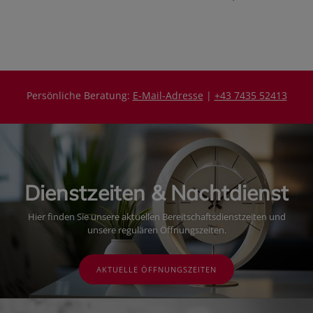
e
e
i
i
s
s
Persönliche Beratung:
E-Mail-Adresse
|
+43 7435 52413
Dienstzeiten & Nachtdienst
Hier finden Sie unsere aktuellen Bereitschaftsdienstzeiten und
unsere regulären Öffnungszeiten.
AKTUELLE ÖFFNUNGSZEITEN