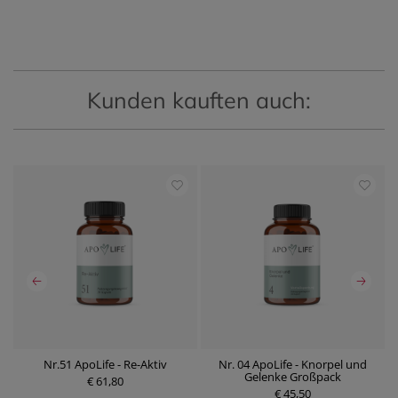
Kunden kauften auch:
Nr.51 ApoLife - Re-Aktiv
Nr. 04 ApoLife - Knorpel und
Gelenke Großpack
€ 61,80
P
P
r
€ 45,50
r