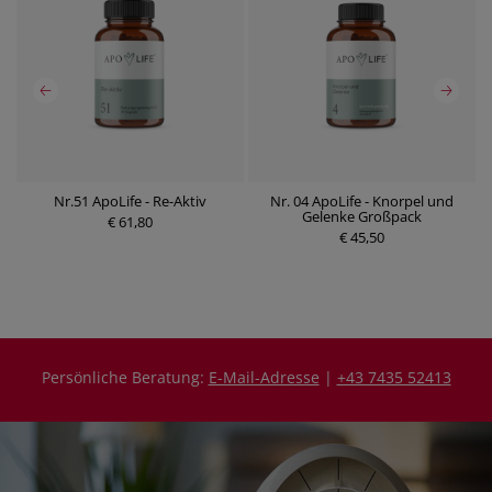
Nr.51 ApoLife - Re-Aktiv
Nr. 04 ApoLife - Knorpel und
Gelenke Großpack
€ 61,80
P
P
€ 45,50
r
r
e
e
i
i
s
s
Persönliche Beratung:
E-Mail-Adresse
|
+43 7435 52413