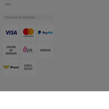
Hilfe
ZAHLUNG & VERSAND
Website & Apotheken-Shopsystem:
Smarda Apotheken-Edition
• Design &
Umsetzung:
WESEO