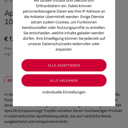
St. Valentinus - Apotheke und Drogerien
Wir binden Inhalte und Dienste von
Drittanbietern ein. Dabei können
ApoLife Entspannungs Tropfen
personenbezogene Daten wie Ihre IP-Adresse an
die Anbieter übermittelt werden. Einige Dienste
100ml
setzen zudem Cookies, um Funktionen
bereitzustellen oder Nutzungsprofile zu erstellen.
Sie entscheiden, welche Inhalte geladen werden
€ 12,50
dürfen. Ihre Einwilligung können Sie jederzeit auf
unserer Datenschutzseite widerrufen oder
Preis inkl. MwSt.
anpassen.
zzgl. Versandkosten
BESCHREIBUNG
SICHER & REGIONAL
Individuelle Einstellungen
In den ApoLife Entspannungs Tropfen vereinen sich Melisse, Kamille,
Passionsblume und Hanf zu einer feinen Zubereitung aus Kräutern,
deren Zusammensetzung auf jahrzehntelanger Erfahrung beruht. Mit
ApoLife Entspannungs Tropfen erhalten Sie ein hochwertiges Produkt
in österreichischer Apothekenqualität, das auf natürliche Weise
ausgleichend und entspannend wirkt.