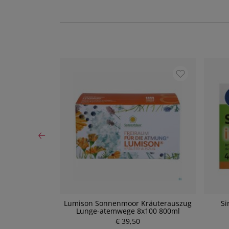
ml - Saft für
Lumison Sonnenmoor Kräuterauszug
Si
ml)
Lunge-atemwege 8x100 800ml
P
€ 39,50
r
e