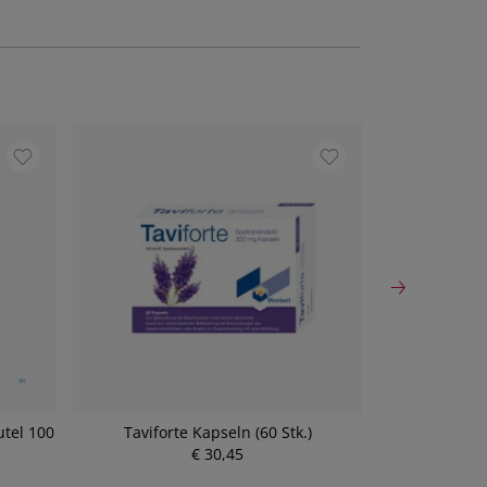
utel 100
Taviforte Kapseln (60 Stk.)
Sinupret D
€ 30,45
P
r