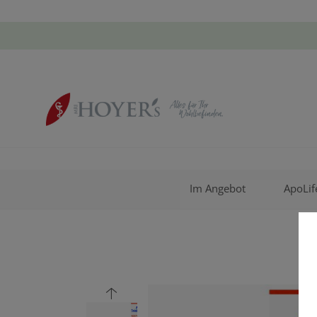
Im Angebot
ApoLif