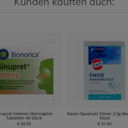
Kunden kauften auch:
nupret Intensiv Überzogene
Nasen Spuelsalz Emser 2,5g Be
Tabletten 40 Stück
Stück
€ 34,50
P
€ 31,60
P
r
r