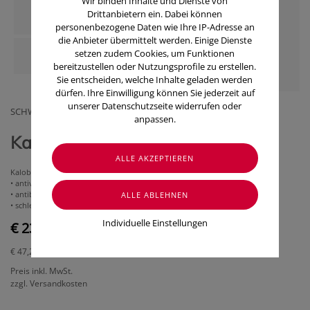
Wir binden Inhalte und Dienste von
Drittanbietern ein. Dabei können
personenbezogene Daten wie Ihre IP-Adresse an
die Anbieter übermittelt werden. Einige Dienste
setzen zudem Cookies, um Funktionen
bereitzustellen oder Nutzungsprofile zu erstellen.
Sie entscheiden, welche Inhalte geladen werden
dürfen. Ihre Einwilligung können Sie jederzeit auf
unserer Datenschutzseite widerrufen oder
SCHWABE AUSTRIA GMBH
anpassen.
Kaloba® Tropfen (50 ml)
Kaloba®, deine Urkraft gegen Erkältung & Bronchitis wirkt:
• antiviral
• antibakteriell
• schleimlösend
Individuelle Einstellungen
€ 23,60
€ 47,20
/ 100 ml
Preis inkl. MwSt.
zzgl. Versandkosten