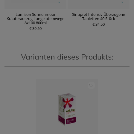
t
Lumison Sonnenmoor
Sinupret Intensiv Überzogene
N
Kräuterauszug Lunge-atemwege
Tabletten 40 Stück
8x100 800ml
P
€ 34,50
€ 39,50
r
e
P
i
r
s
e
i
s
Varianten dieses Produkts: