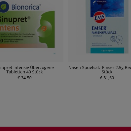
nupret Intensiv Überzogene
Nasen Spuelsalz Emser 2,5g Be
Tabletten 40 Stück
Stück
€ 34,50
P
€ 31,60
P
r
r
e
e
i
i
s
s