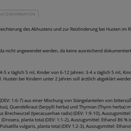
SATZINFORMATION
 Erleichterung des Abhustens und zur Reizlinderung bei Husten im 
leda nicht angewendet werden, da keine ausreichend dokumentiert
5 x täglich 5 ml, Kinder von 6-12 Jahren: 3-4 x täglich 5 ml, Kind
l. Husten bei Kindern unter 2 Jahren soll ärztlich abgeklärt werde
t (DEV: 1:6-7) aus einer Mischung von Stängelanteilen von bitters
uctus), Quendelkraut (Serpylli herba) und Thymian (Thymi herba) i
aus Brechwurzel (Ipecacuanhae radix) (DEV: 1:9-10), Auszugsmittel
Drosera, planta tota) (DEV: 1:1-2), Auszugsmittel: Ethanol 86 % 
ulsatilla vulgaris, planta tota) (DEV 1:2-3), Auszugsmittel: Ethan