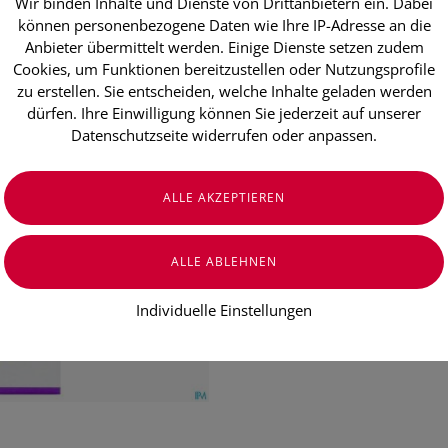
Wir binden Inhalte und Dienste von Drittanbietern ein. Dabei
Weleda Hust
können personenbezogene Daten wie Ihre IP-Adresse an die
Anbieter übermittelt werden. Einige Dienste setzen zudem
Cookies, um Funktionen bereitzustellen oder Nutzungsprofile
In Aktion! Unser ehemaliger Prei
zu erstellen. Sie entscheiden, welche Inhalte geladen werden
€ 13,95
dürfen. Ihre Einwilligung können Sie jederzeit auf unserer
Datenschutzseite widerrufen oder anpassen.
€ 13,95
/ 100 ml
Preis inkl. MwSt.
zzgl. Versandkosten
Individuelle Einstellungen