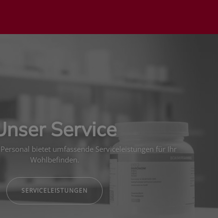
Unser Service
Personal bietet umfassende Serviceleistungen für Ihr
Wohlbefinden.
SERVICELEISTUNGEN