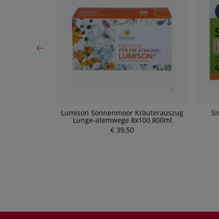
ml - Saft für
Lumison Sonnenmoor Kräuterauszug
Si
ml)
Lunge-atemwege 8x100 800ml
P
€ 39,50
r
e
i
s