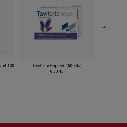
utel 100
Taviforte Kapseln (60 Stk.)
Sinupret D
€ 30,45
P
r
e
i
s