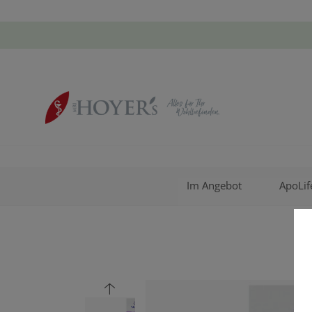
Im Angebot
ApoLif