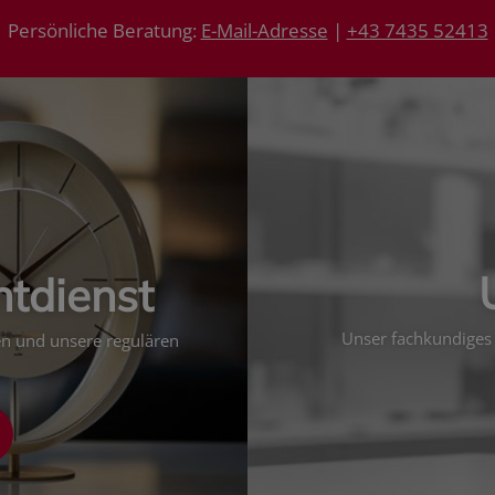
Persönliche Beratung:
E-Mail-Adresse
|
+43 7435 52413
htdienst
Unser fachkundiges 
ten und unsere regulären