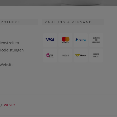
APOTHEKE
ZAHLUNG & VERSAND
ienstzeiten
iceleistungen
 Website
ng:
WESEO