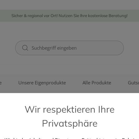
Sicher & regional vor Ort! Nutzen Sie Ihre kostenlose Beratung!
e
Unsere Eigenprodukte
Alle Produkte
Guts
Wir respektieren Ihre
Privatsphäre
WELEDA GMBH & CO KG