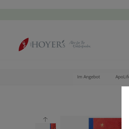
Im Angebot
ApoLif