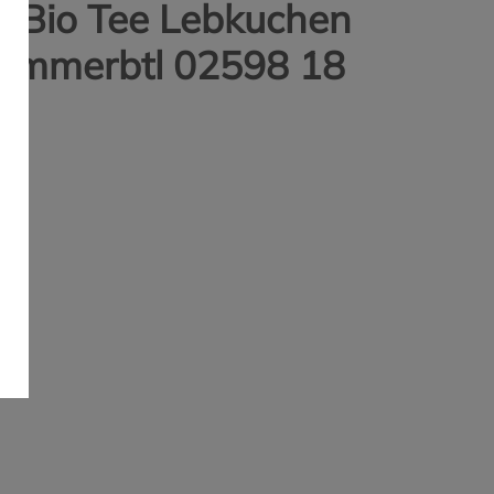
Bio Tee Lebkuchen
kammerbtl 02598 18