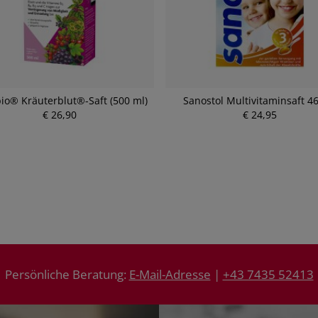
bio® Kräuterblut®-Saft (500 ml)
Sanostol Multivitaminsaft 4
€ 26,90
€ 24,95
P
P
r
r
e
e
i
i
s
s
Persönliche Beratung:
E-Mail-Adresse
|
+43 7435 52413