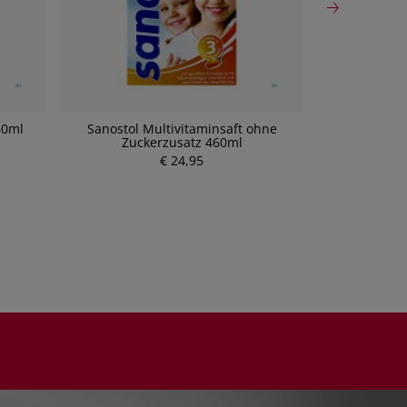
60ml
Sanostol Multivitaminsaft ohne
Florabio® Krä
Zuckerzusatz 460ml
€ 24,95
P
r
e
i
s