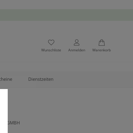
Wunschliste
Anmelden
Warenkorb
cheine
Dienstzeiten
DELSGMBH