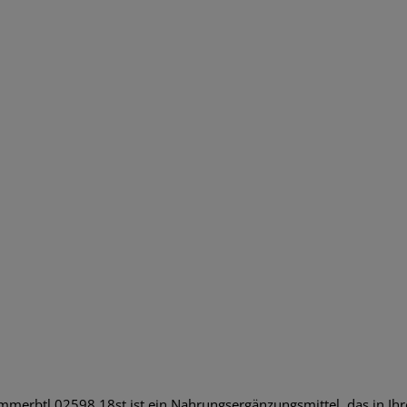
erbtl 02598 18st ist ein Nahrungsergänzungsmittel, das in Ihre