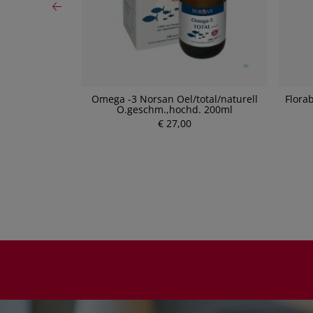
 Granatapfel/
Omega -3 Norsan Oel/total/naturell
Flora
0ml
O.geschm.,hochd. 200ml
€ 27,00
P
r
e
i
s