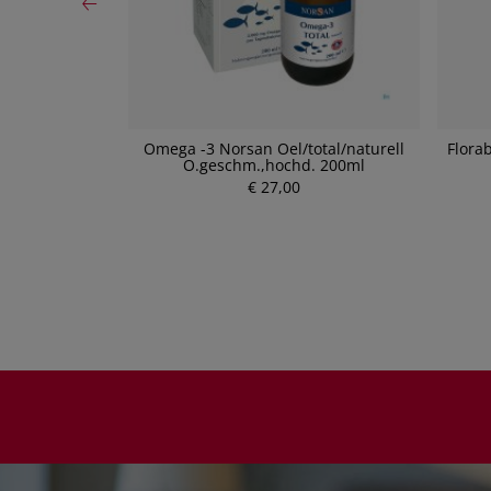
 Granatapfel/
Omega -3 Norsan Oel/total/naturell
Flora
0ml
O.geschm.,hochd. 200ml
€ 27,00
P
r
e
i
s