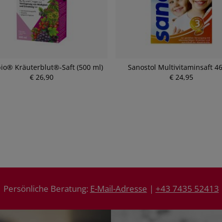
bio® Kräuterblut®-Saft (500 ml)
Sanostol Multivitaminsaft 4
€ 26,90
€ 24,95
P
P
r
r
e
e
i
i
s
s
Persönliche Beratung:
E-Mail-Adresse
|
+43 7435 52413