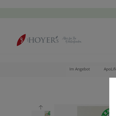
Im Angebot
ApoLif