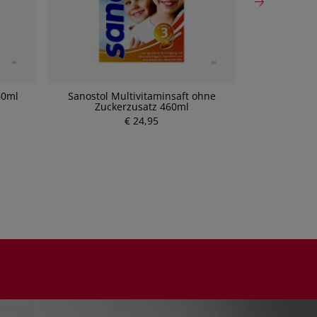
60ml
Sanostol Multivitaminsaft ohne
Florabio® Krä
Zuckerzusatz 460ml
€ 24,95
P
r
e
i
s