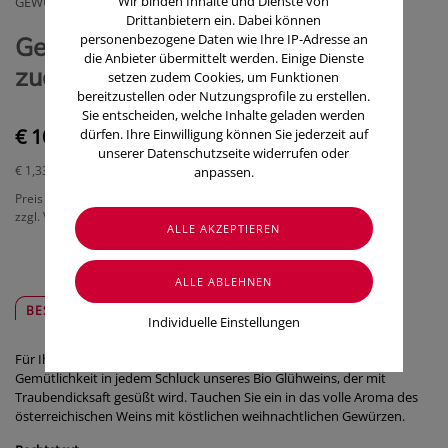
Wir binden Inhalte und Dienste von
GEWUSST WIE WELLNESS & BEAUTY E.GEN.
Drittanbietern ein. Dabei können
personenbezogene Daten wie Ihre IP-Adresse an
Gewusst Wie Bio Gluehwein
die Anbieter übermittelt werden. Einige Dienste
zuckerfrei Weiss 750ml
setzen zudem Cookies, um Funktionen
bereitzustellen oder Nutzungsprofile zu erstellen.
Sie entscheiden, welche Inhalte geladen werden
€ 10,00
dürfen. Ihre Einwilligung können Sie jederzeit auf
unserer Datenschutzseite widerrufen oder
€ 1,33
/ 100 ml
anpassen.
Preis inkl. MwSt.
zzgl. Versandkosten
BESCHREIBUNG
SICHER & REGIONAL
Individuelle Einstellungen
Für Ihren Genussmoment: Entdecken Sie die reine Wärme und
Gemütlichkeit in jedem Schluck unseres Bio Glühweins, der mit
Traubendicksaft gesüßt wird. Tauchen Sie ein in das volle Aroma des
österreichischen Weins mit köstlichen weihnachtlichen Gewürzen.