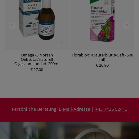
Omega -3 Norsan
Florabio® Kräuterblut®-Saft (500
Oel/total/naturell
ml)
P
P
O.geschm.,hochd. 200ml
r
€ 26,90
r
€ 27,00
e
e
i
i
s
s
Persönliche Beratung:
E-Mail-Adresse
|
+43 7435 52413