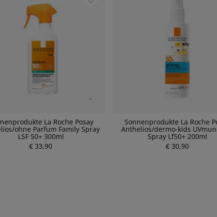
nenprodukte La Roche Posay
Sonnenprodukte La Roche P
lios/ohne Parfum Family Spray
Anthelios/dermo-kids UVmun
LSF 50+ 300ml
Spray Lf50+ 200ml
P
€ 33,90
P
€ 30,90
r
r
e
e
i
i
s
s