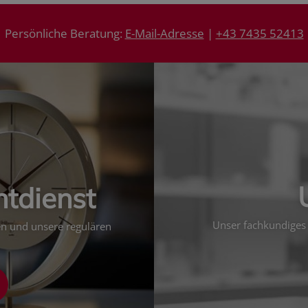
Persönliche Beratung:
E-Mail-Adresse
|
+43 7435 52413
htdienst
Unser fachkundiges 
ten und unsere regulären