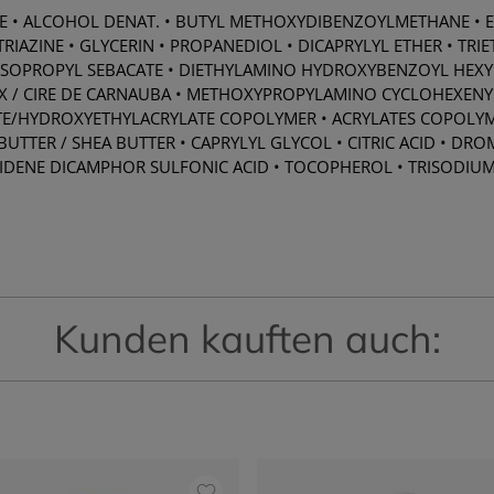
TE • ALCOHOL DENAT. • BUTYL METHOXYDIBENZOYLMETHANE • E
AZINE • GLYCERIN • PROPANEDIOL • DICAPRYLYL ETHER • TR
DIISOPROPYL SEBACATE • DIETHYLAMINO HYDROXYBENZOYL HEXY
AX / CIRE DE CARNAUBA • METHOXYPROPYLAMINO CYCLOHEXEN
ATE/HYDROXYETHYLACRYLATE COPOLYMER • ACRYLATES COPOLYME
TTER / SHEA BUTTER • CAPRYLYL GLYCOL • CITRIC ACID • DRO
DENE DICAMPHOR SULFONIC ACID • TOCOPHEROL • TRISODIUM
Kunden kauften auch: