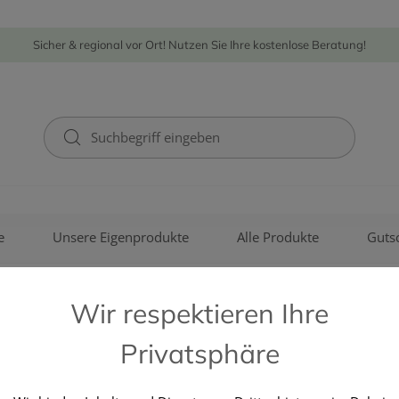
Sicher & regional vor Ort! Nutzen Sie Ihre kostenlose Beratung!
e
Unsere Eigenprodukte
Alle Produkte
Guts
Wir respektieren Ihre
Privatsphäre
LA ROCHE POSAY (COSMETIQU