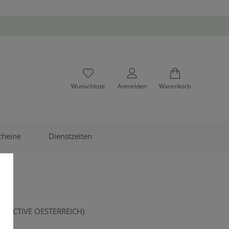
Wunschliste
Anmelden
Warenkorb
cheine
Dienstzeiten
E ACTIVE OESTERREICH)