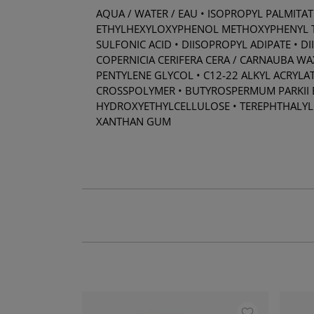
AQUA / WATER / EAU • ISOPROPYL PALMITA
ETHYLHEXYLOXYPHENOL METHOXYPHENYL TRI
SULFONIC ACID • DIISOPROPYL ADIPATE • 
COPERNICIA CERIFERA CERA / CARNAUBA W
PENTYLENE GLYCOL • C12-22 ALKYL ACRYL
CROSSPOLYMER • BUTYROSPERMUM PARKII BU
HYDROXYETHYLCELLULOSE • TEREPHTHALYLI
XANTHAN GUM