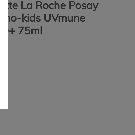
kte La Roche Posay
ermo-kids UVmune
f50+ 75ml