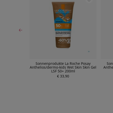
Hyaluron
Sonnenprodukte La Roche Posay
Son
 LSF 50+ 7ml
Anthelios/dermo-kids Wet Skin Skin Gel
Anthe
LSF 50+ 200ml
P
€ 33,90
r
e
i
s