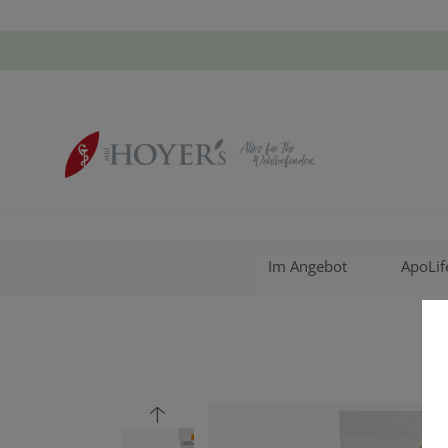
Im Angebot
ApoLif