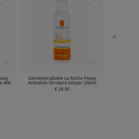
osay
Sonnenprodukte La Roche Posay
Eucerin Kids
e 400
Anthelios 50+/aero Körper 200ml
€ 29,90
P
r
e
i
s