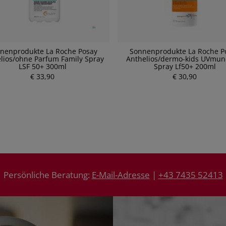
nenprodukte La Roche Posay
Sonnenprodukte La Roche P
lios/ohne Parfum Family Spray
Anthelios/dermo-kids UVmun
LSF 50+ 300ml
Spray Lf50+ 200ml
P
€ 33,90
P
€ 30,90
r
r
e
e
i
i
s
s
Persönliche Beratung:
E-Mail-Adresse
|
+43 7435 52413