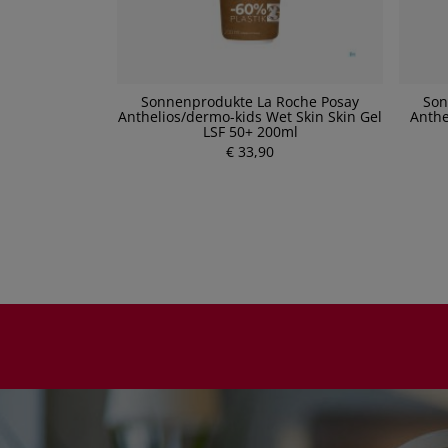
Hyaluron
Sonnenprodukte La Roche Posay
Son
 LSF 50+ 7ml
Anthelios/dermo-kids Wet Skin Skin Gel
Anthe
LSF 50+ 200ml
P
€ 33,90
r
e
i
s