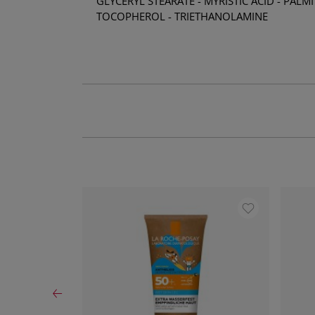
GLYCERYL STEARATE - MYRISTIC ACID - PAL
TOCOPHEROL - TRIETHANOLAMINE