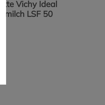
kte Vichy Ideal
enmilch LSF 50