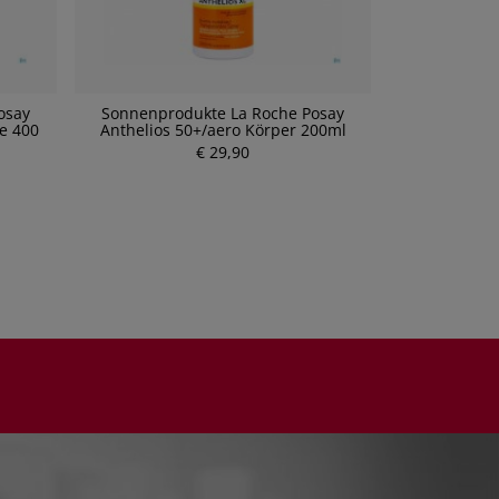
osay
Sonnenprodukte La Roche Posay
Eucerin Kids
e 400
Anthelios 50+/aero Körper 200ml
€ 29,90
P
r
e
i
s