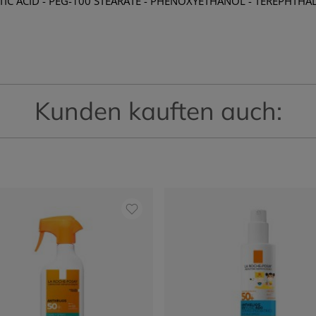
MITIC ACID - PEG-100 STEARATE - PHENOXYETHANOL - TEREPHTH
Kunden kauften auch: