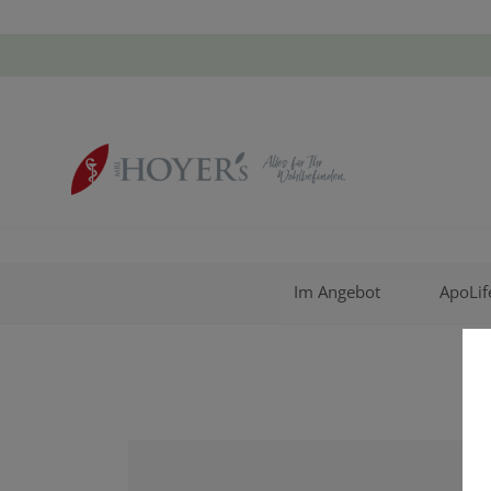
Im Angebot
ApoLif