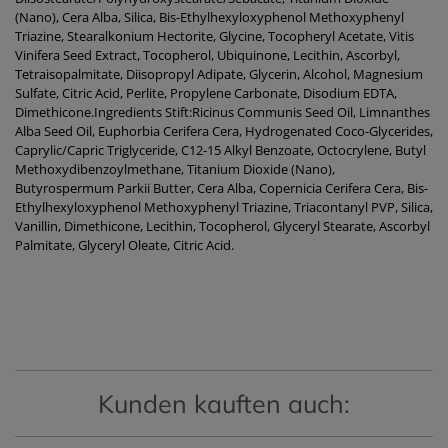
(Nano), Cera Alba, Silica, Bis-Ethylhexyloxyphenol Methoxyphenyl
Triazine, Stearalkonium Hectorite, Glycine, Tocopheryl Acetate, Vitis
Vinifera Seed Extract, Tocopherol, Ubiquinone, Lecithin, Ascorbyl,
Tetraisopalmitate, Diisopropyl Adipate, Glycerin, Alcohol, Magnesium
Sulfate, Citric Acid, Perlite, Propylene Carbonate, Disodium EDTA,
Dimethicone.Ingredients Stift:Ricinus Communis Seed Oil, Limnanthes
Alba Seed Oil, Euphorbia Cerifera Cera, Hydrogenated Coco-Glycerides,
Caprylic/Capric Triglyceride, C12-15 Alkyl Benzoate, Octocrylene, Butyl
Methoxydibenzoylmethane, Titanium Dioxide (Nano),
Butyrospermum Parkii Butter, Cera Alba, Copernicia Cerifera Cera, Bis-
Ethylhexyloxyphenol Methoxyphenyl Triazine, Triacontanyl PVP, Silica,
Vanillin, Dimethicone, Lecithin, Tocopherol, Glyceryl Stearate, Ascorbyl
Palmitate, Glyceryl Oleate, Citric Acid.
Kunden kauften auch: