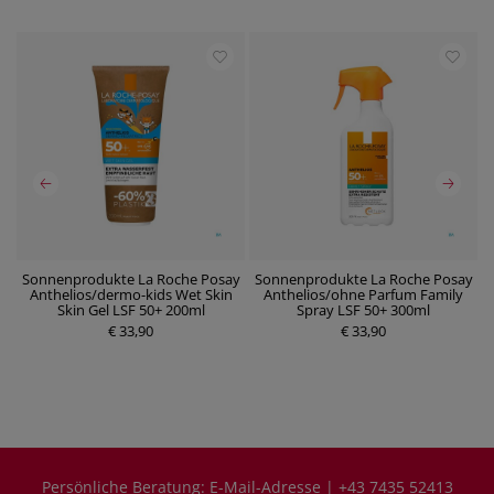
Sonnenprodukte La Roche Posay
Sonnenprodukte La Roche Posay
ml
Anthelios/dermo-kids Wet Skin
Anthelios/ohne Parfum Family
Skin Gel LSF 50+ 200ml
Spray LSF 50+ 300ml
P
P
€ 33,90
r
€ 33,90
r
e
e
i
i
s
s
Persönliche Beratung:
E-Mail-Adresse
|
+43 7435 52413