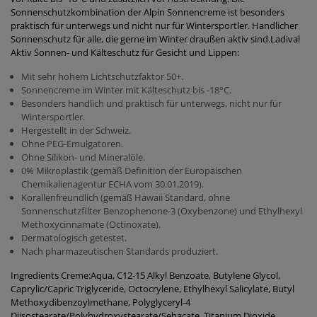
Sonnenschutzkombination der Alpin Sonnencreme ist besonders
praktisch für unterwegs und nicht nur für Wintersportler. Handlicher
Sonnenschutz für alle, die gerne im Winter draußen aktiv sind.Ladival
Aktiv Sonnen- und Kälteschutz für Gesicht und Lippen:
Mit sehr hohem Lichtschutzfaktor 50+.
Sonnencreme im Winter mit Kälteschutz bis -18°C.
Besonders handlich und praktisch für unterwegs, nicht nur für
Wintersportler.
Hergestellt in der Schweiz.
Ohne PEG-Emulgatoren.
Ohne Silikon- und Mineralöle.
0% Mikroplastik (gemäß Definition der Europäischen
Chemikalienagentur ECHA vom 30.01.2019).
Korallenfreundlich (gemäß Hawaii Standard, ohne
Sonnenschutzfilter Benzophenone-3 (Oxybenzone) und Ethylhexyl
Methoxycinnamate (Octinoxate).
Dermatologisch getestet.
Nach pharmazeutischen Standards produziert.
Ingredients Creme:Aqua, C12-15 Alkyl Benzoate, Butylene Glycol,
Caprylic/Capric Triglyceride, Octocrylene, Ethylhexyl Salicylate, Butyl
Methoxydibenzoylmethane, Polyglyceryl-4
Diisostearate/Polyhydroxystearate/Sebacate, Titanium Dioxide