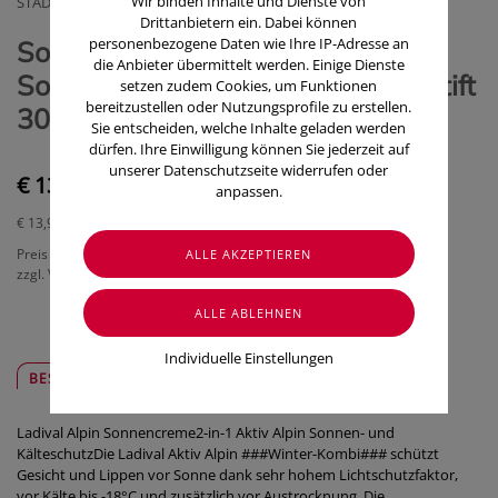
Wir binden Inhalte und Dienste von
STADA ARZNEIMITTEL GMBH, OTC
Drittanbietern ein. Dabei können
personenbezogene Daten wie Ihre IP-Adresse an
Sonnenprodukte Ladival/aktiv
die Anbieter übermittelt werden. Einige Dienste
Sonne+Kälte LSF 50+ Creme & Stift
setzen zudem Cookies, um Funktionen
bereitzustellen oder Nutzungsprofile zu erstellen.
30ml+3,2g 1 Stück
Sie entscheiden, welche Inhalte geladen werden
dürfen. Ihre Einwilligung können Sie jederzeit auf
unserer Datenschutzseite widerrufen oder
€ 13,90
anpassen.
€ 13,90
/ Stück
Preis inkl. MwSt.
zzgl. Versandkosten
Individuelle Einstellungen
BESCHREIBUNG
SICHER & REGIONAL
Ladival Alpin Sonnencreme2-in-1 Aktiv Alpin Sonnen- und
KälteschutzDie Ladival Aktiv Alpin ###Winter-Kombi### schützt
Gesicht und Lippen vor Sonne dank sehr hohem Lichtschutzfaktor,
vor Kälte bis -18°C und zusätzlich vor Austrocknung. Die