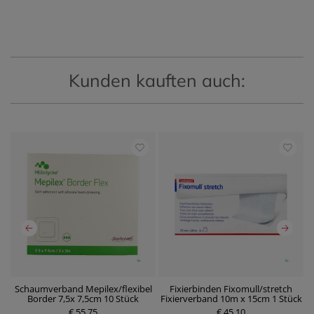
Kunden kauften auch:
Schaumverband Mepilex/flexibel
Fixierbinden Fixomull/stretch
W
Border 7,5x 7,5cm 10 Stück
Fixierverband 10m x 15cm 1 Stück
P
€ 55,75
r
€ 45,10