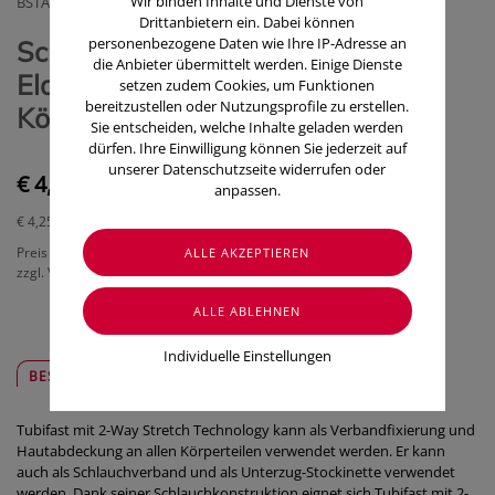
Wir binden Inhalte und Dienste von
BSTAENDIG VERBANDST.FABRIK GMBH
Drittanbietern ein. Dabei können
personenbezogene Daten wie Ihre IP-Adresse an
Schlauchverband Tubifast
die Anbieter übermittelt werden. Einige Dienste
Elast.gazeverband Grün F mittl.
setzen zudem Cookies, um Funktionen
bereitzustellen oder Nutzungsprofile zu erstellen.
Körper- Teile 1m
Sie entscheiden, welche Inhalte geladen werden
dürfen. Ihre Einwilligung können Sie jederzeit auf
unserer Datenschutzseite widerrufen oder
€ 4,25
anpassen.
€ 4,25
/ m
Preis inkl. MwSt.
zzgl. Versandkosten
Individuelle Einstellungen
BESCHREIBUNG
SICHER & REGIONAL
Tubifast mit 2-Way Stretch Technology kann als Verbandfixierung und
Hautabdeckung an allen Körperteilen verwendet werden. Er kann
auch als Schlauchverband und als Unterzug-Stockinette verwendet
werden. Dank seiner Schlauchkonstruktion eignet sich Tubifast mit 2-