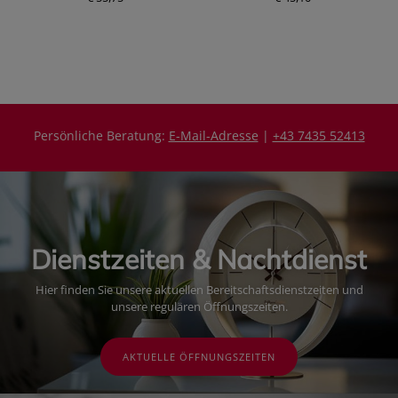
e
P
i
r
s
e
i
s
Persönliche Beratung:
E-Mail-Adresse
|
+43 7435 52413
Dienstzeiten & Nachtdienst
Hier finden Sie unsere aktuellen Bereitschaftsdienstzeiten und
unsere regulären Öffnungszeiten.
AKTUELLE ÖFFNUNGSZEITEN