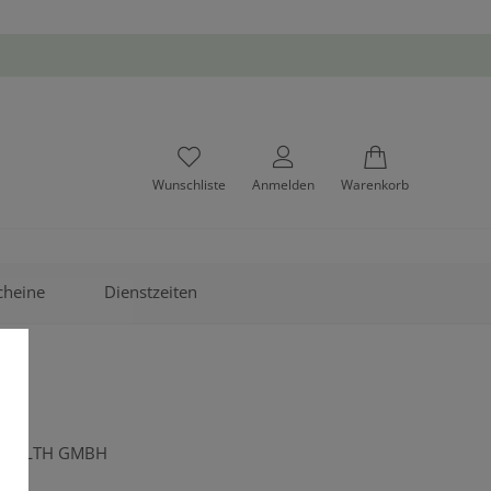
Wunschliste
Anmelden
Warenkorb
cheine
Dienstzeiten
HEALTH GMBH