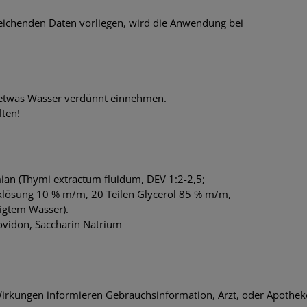
eichenden Daten vorliegen, wird die Anwendung bei
 etwas Wasser verdünnt einnehmen.
lten!
mian (Thymi extractum fluidum, DEV 1:2-2,5;
klösung 10 % m/m, 20 Teilen Glycerol 85 % m/m,
nigtem Wasser).
Povidon, Saccharin Natrium
rkungen informieren Gebrauchsinformation, Arzt, oder Apothek