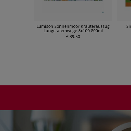
ml - Saft für
Lumison Sonnenmoor Kräuterauszug
Si
ml)
Lunge-atemwege 8x100 800ml
P
€ 39,50
r
e
i
s