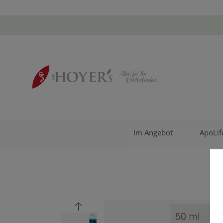
Im Angebot
ApoLif