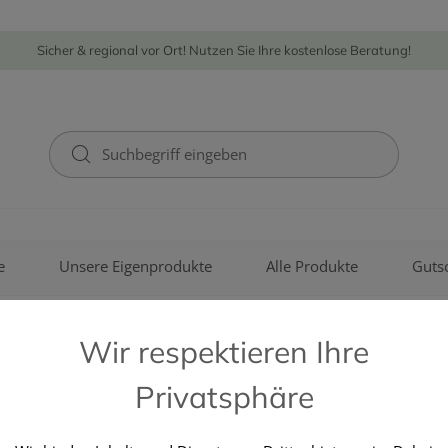
Sicher & regional vor Ort! Nutzen Sie Ihre kostenlose Beratung!
e
Unsere Eigenprodukte
Alle Produkte
Guts
Wir respektieren Ihre
Privatsphäre
HALEON-GEBRO CONSUMER 