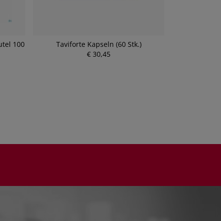
utel 100
Taviforte Kapseln (60 Stk.)
Sinupret D
€ 30,45
P
r
e
i
s