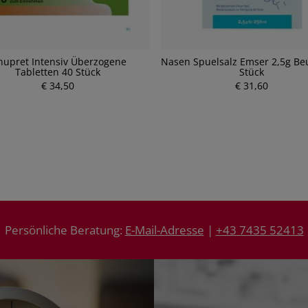
nupret Intensiv Überzogene
Nasen Spuelsalz Emser 2,5g Be
Tabletten 40 Stück
Stück
€ 34,50
P
€ 31,60
P
r
r
e
e
i
i
s
s
Persönliche Beratung:
E-Mail-Adresse
|
+43 7435 52413