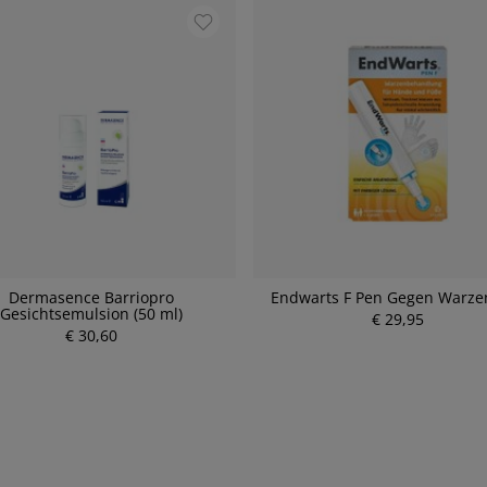
Dermasence Barriopro
Endwarts F Pen Gegen Warze
Gesichtsemulsion (50 ml)
€ 29,95
€ 30,60
P
P
r
r
e
e
i
i
s
s