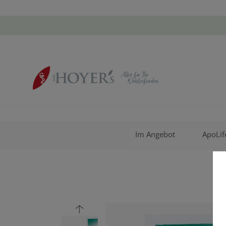
Im Angebot
ApoLif