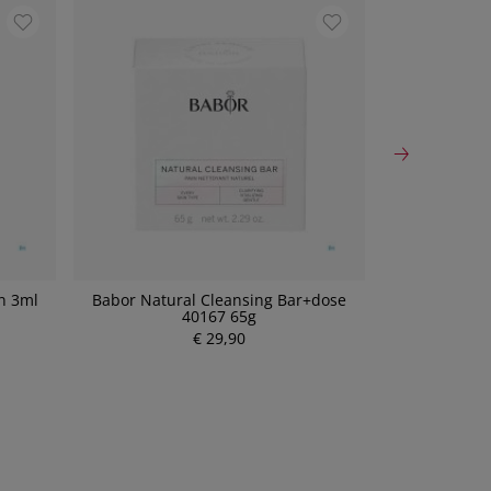
n 3ml
Babor Natural Cleansing Bar+dose
Eucerin Comp
40167 65g
U
€ 29,90
P
r
e
i
s