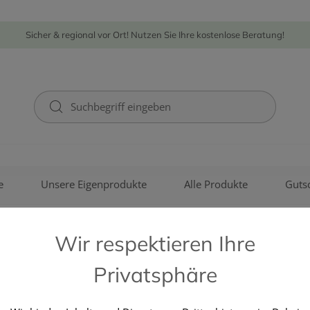
Sicher & regional vor Ort! Nutzen Sie Ihre kostenlose Beratung!
e
Unsere Eigenprodukte
Alle Produkte
Guts
Wir respektieren Ihre
Privatsphäre
SCHMIDGALL DR.A. & L.GMB