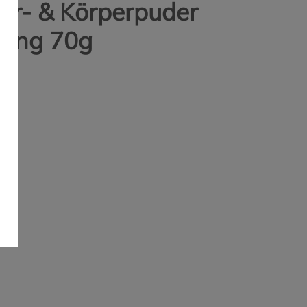
er- & Körperpuder
kung 70g