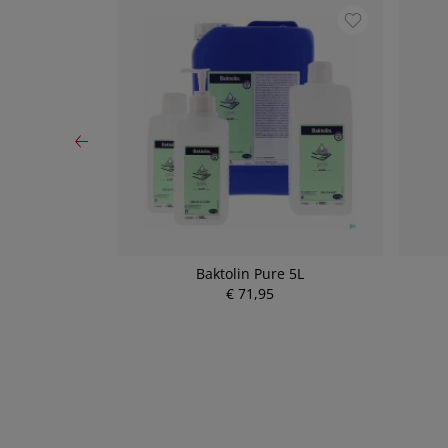
h und Creme
Baktolin Pure 5L
llung
€ 71,95
P
r
e
i
s