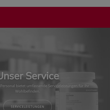
Unser Service
Personal bietet umfassende Serviceleistungen für Ihr
Wohlbefinden.
SERVICELEISTUNGEN