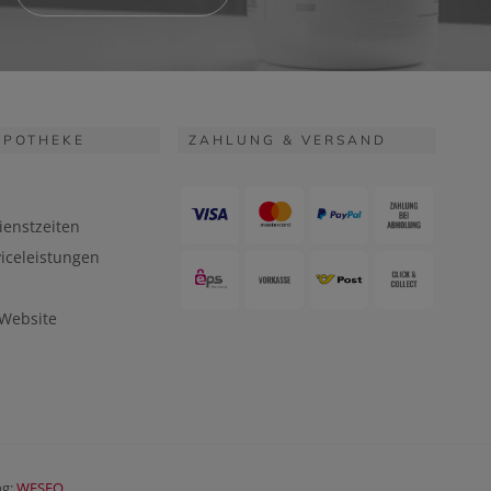
APOTHEKE
ZAHLUNG & VERSAND
ienstzeiten
iceleistungen
 Website
ng:
WESEO