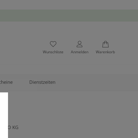
Wunschliste
Anmelden
Warenkorb
cheine
Dienstzeiten
H& CO KG