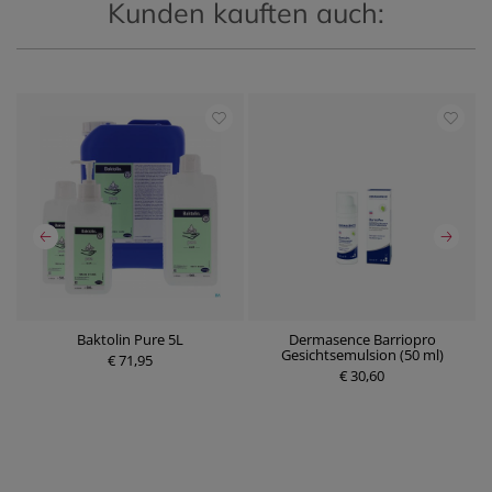
Kunden kauften auch:
e
Baktolin Pure 5L
Dermasence Barriopro
E
Gesichtsemulsion (50 ml)
€ 71,95
P
r
€ 30,60
P
e
r
i
e
s
i
s