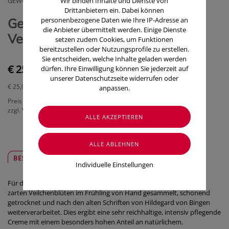
GEWUSST WIE WELLNESS & BEAUTY E.GEN.
Wir binden Inhalte und Dienste von
Drittanbietern ein. Dabei können
Gewusst Wie Hildegard
personenbezogene Daten wie Ihre IP-Adresse an
die Anbieter übermittelt werden. Einige Dienste
Veilchencreme Intensiv 100ml
setzen zudem Cookies, um Funktionen
bereitzustellen oder Nutzungsprofile zu erstellen.
Sie entscheiden, welche Inhalte geladen werden
€ 25,00
dürfen. Ihre Einwilligung können Sie jederzeit auf
unserer Datenschutzseite widerrufen oder
€ 25,00
/ 100 ml
anpassen.
Preis inkl. MwSt.
zzgl. Versandkosten
BESCHREIBUNG
SICHER & REGIONAL
Individuelle Einstellungen
Für die Hildegard von Bingen Veilchencreme intensiv werden die
zarten Veilchenblüten im Frühling von Hand gesammelt, schonend
getrocknet und nach den alten Schriften von Hildegard von Bingen
weiterverarbeitet. Dies ergibt eine sehr reichhaltige, intensiv pflegende
Creme mit einem besonders hohen Anteil an natürlichem,