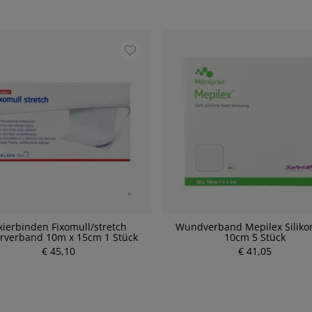
xierbinden Fixomull/stretch
Wundverband Mepilex Siliko
erverband 10m x 15cm 1 Stück
10cm 5 Stück
€ 45,10
P
€ 41,05
r
P
e
r
i
e
s
i
s