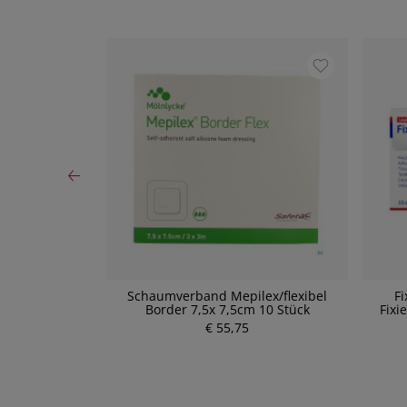
n Salbenvlies
Schaumverband Mepilex/flexibel
Fi
 5cm 10 Stück
Border 7,5x 7,5cm 10 Stück
Fixi
€ 55,75
P
r
e
i
s