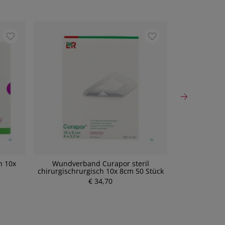
n 10x
Wundverband Curapor steril
Wundverba
chirurgischrurgisch 10x 8cm 50 Stück
Selbstkleb
€ 34,70
P
r
e
i
s