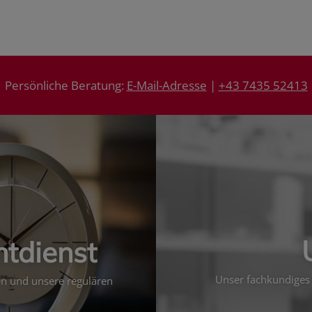
Persönliche Beratung:
E-Mail-Adresse
|
+43 7435 52413
htdienst
Unser fachkundiges 
ten und unsere regulären