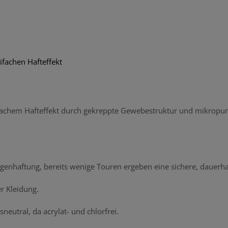
ifachen Hafteffekt
ifachem Hafteffekt durch gekreppte Gewebestruktur und mikropun
genhaftung, bereits wenige Touren ergeben eine sichere, dauerha
r Kleidung.
neutral, da acrylat- und chlorfrei.