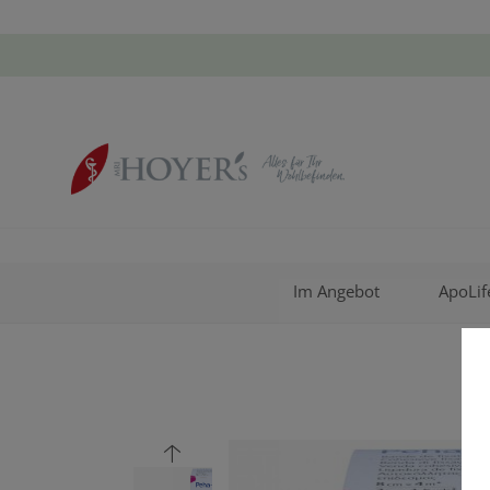
Im Angebot
ApoLif