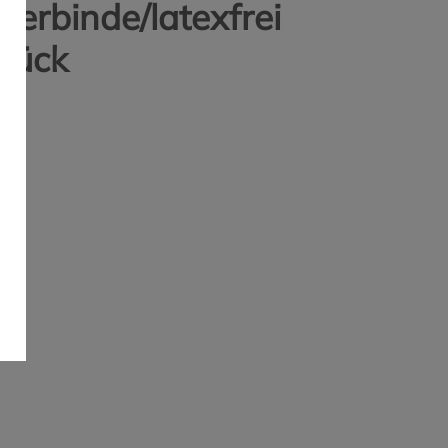
ierbinde/latexfrei
tück