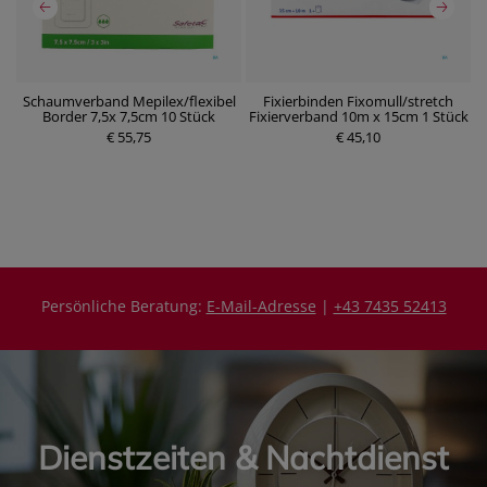
Schaumverband Mepilex/flexibel
Fixierbinden Fixomull/stretch
W
Border 7,5x 7,5cm 10 Stück
Fixierverband 10m x 15cm 1 Stück
P
€ 55,75
r
€ 45,10
e
P
i
r
s
e
i
s
Persönliche Beratung:
E-Mail-Adresse
|
+43 7435 52413
Dienstzeiten & Nachtdienst