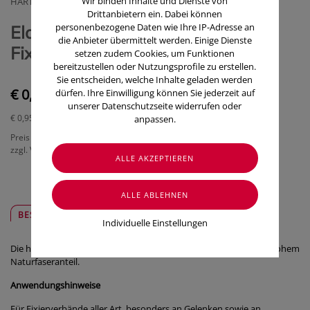
Wir binden Inhalte und Dienste von
HARTMANN PAUL GMBH
Drittanbietern ein. Dabei können
personenbezogene Daten wie Ihre IP-Adresse an
Elastische Binden Peha-fix
die Anbieter übermittelt werden. Einige Dienste
Fixierbinde 4mx 10cm 1 Stück
setzen zudem Cookies, um Funktionen
bereitzustellen oder Nutzungsprofile zu erstellen.
Sie entscheiden, welche Inhalte geladen werden
€ 0,95
dürfen. Ihre Einwilligung können Sie jederzeit auf
unserer Datenschutzseite widerrufen oder
€ 0,95
/ Stück
anpassen.
Preis inkl. MwSt.
zzgl. Versandkosten
BESCHREIBUNG
SICHER & REGIONAL
Individuelle Einstellungen
Die hochelastische Fixierbinde aus weichem Spezialgewebe mit hohem
Naturfaseranteil.
Anwendungshinweise
Für Fixierverbände aller Art, besonders an Gelenken sowie an