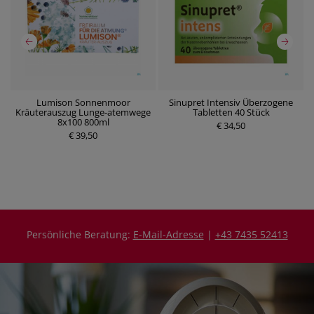
t
Lumison Sonnenmoor
Sinupret Intensiv Überzogene
N
Kräuterauszug Lunge-atemwege
Tabletten 40 Stück
8x100 800ml
€ 34,50
P
€ 39,50
P
r
r
e
e
i
i
s
s
Persönliche Beratung:
E-Mail-Adresse
|
+43 7435 52413