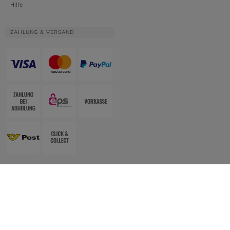
Hilfe
ZAHLUNG & VERSAND
Website & Apotheken-Shopsystem:
Smarda Apotheken-Edition
• Design &
Umsetzung:
WESEO
Shopsystem: Smarda