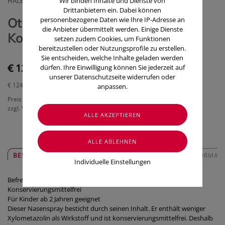
HALEON-GEBRO CONSUMER HEALTH GMBH
Wir binden Inhalte und Dienste von
Drittanbietern ein. Dabei können
Otrivin Nasenspray 0,05% ohne
personenbezogene Daten wie Ihre IP-Adresse an
die Anbieter übermittelt werden. Einige Dienste
Konservierungsmittel 10ml
setzen zudem Cookies, um Funktionen
bereitzustellen oder Nutzungsprofile zu erstellen.
Sie entscheiden, welche Inhalte geladen werden
€ 12,40
dürfen. Ihre Einwilligung können Sie jederzeit auf
unserer Datenschutzseite widerrufen oder
€ 124,00
/ 100 ml
anpassen.
Preis inkl. MwSt.
zzgl. Versandkosten
BESCHREIBUNG
SICHER & REGIONAL
ZUSATZINFORMAT
Individuelle Einstellungen
Befreit die Nase schnell und mit weniger Wirkstoff
Konservierungsmittelfrei
Für Kinder ab 2 Jahren geeignet
Dieser Nasenspray besticht durch seinen Inhalt. Er enthält weniger
Xylometazolin als Wirkstoff und ist konservierungsmittelfrei. Deshalb