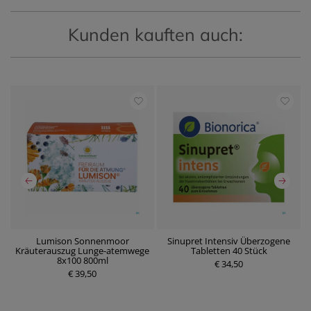
Kunden kauften auch:
t
Lumison Sonnenmoor
Sinupret Intensiv Überzogene
N
Kräuterauszug Lunge-atemwege
Tabletten 40 Stück
8x100 800ml
€ 34,50
P
€ 39,50
P
r
r
e
e
i
i
s