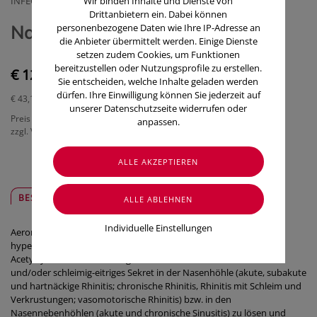
INFECTOPHARM ARZNEIMITTELGMBH
Wir binden Inhalte und Dienste von
Drittanbietern ein. Dabei können
Nasenspray Aeromuc 30ml
personenbezogene Daten wie Ihre IP-Adresse an
die Anbieter übermittelt werden. Einige Dienste
setzen zudem Cookies, um Funktionen
bereitzustellen oder Nutzungsprofile zu erstellen.
€ 12,95
Sie entscheiden, welche Inhalte geladen werden
dürfen. Ihre Einwilligung können Sie jederzeit auf
€ 43,17
/ 100 ml
unserer Datenschutzseite widerrufen oder
Preis inkl. MwSt.
anpassen.
zzgl. Versandkosten
BESCHREIBUNG
SICHER & REGIONAL
Individuelle Einstellungen
Aeromuc Nasenspray ist ein Medizinprodukt, das eine 3 %ige
hypertone Kochsalzlösung mit eingestelltem pH-Wert und 6 % N-
Acetylcystein enthält. Es trägt dazu bei, festsitzenden Schleim
und/oder schleimig-eitriges Sekret in der Nasenhöhle (akute, subakute
und hartnäckige Rhinitis; chronische Rhinitis, Rhinitis mit Schleim und
Verkrustungen; vasomotorische Rhinitis) bzw. in den
Nasennebenhöhlen (akute und chronische Sinusitis) zu lösen und