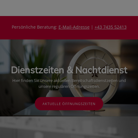
s
Persönliche Beratung:
E-Mail-Adresse
|
+43 7435 52413
Dienstzeiten & Nachtdienst
Hier finden Sie unsere aktuellen Bereitschaftsdienstzeiten und
unsere regulären Öffnungszeiten.
AKTUELLE ÖFFNUNGSZEITEN