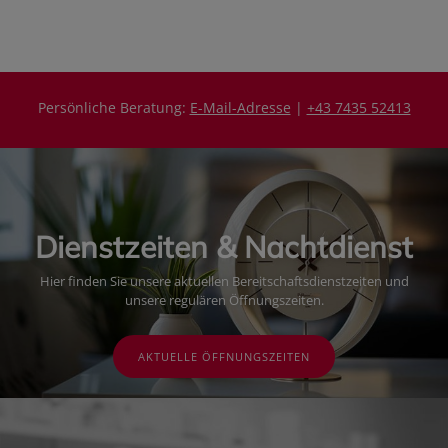
i
s
s
Persönliche Beratung:
E-Mail-Adresse
|
+43 7435 52413
Dienstzeiten & Nachtdienst
Hier finden Sie unsere aktuellen Bereitschaftsdienstzeiten und
unsere regulären Öffnungszeiten.
AKTUELLE ÖFFNUNGSZEITEN