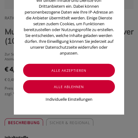
Wir binden Inhalte und Dienste von
Drittanbietern ein. Dabei können
personenbezogene Daten wie Ihre IP-Adresse an
die Anbieter übermittelt werden. Einige Dienste
RATIOPHARM ARZNEIMITTEL VERTRIEBS GMBH
setzen zudem Cookies, um Funktionen
bereitzustellen oder Nutzungsprofile zu erstellen.
Mucobene® 600 mg lösliches Pulver
Sie entscheiden, welche Inhalte geladen werden
(10 Stk.)
dürfen. Ihre Einwilligung können Sie jederzeit auf
unserer Datenschutzseite widerrufen oder
anpassen.
Zur Schleimlösung und zum erleichterten Abhusten bei
Atemwegserkrankungen.
€ 4,80
€ 0,48
/ Stück
Preis inkl. MwSt.
zzgl. Versandkosten
Individuelle Einstellungen
BESCHREIBUNG
SICHER & REGIONAL
Inhaltsstoffe