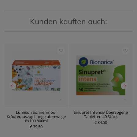
Kunden kauften auch:
t
Lumison Sonnenmoor
Sinupret Intensiv Überzogene
N
Kräuterauszug Lunge-atemwege
Tabletten 40 Stück
8x100 800ml
€ 34,50
P
€ 39,50
P
r
r
e
e
i