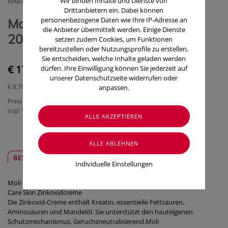
Wir binden Inhalte und Dienste von
HARTMANN PAUL GMBH
Drittanbietern ein. Dabei können
personenbezogene Daten wie Ihre IP-Adresse an
Molicare Skin Zinkoxid Creme
die Anbieter übermittelt werden. Einige Dienste
200ml
setzen zudem Cookies, um Funktionen
bereitzustellen oder Nutzungsprofile zu erstellen.
Sie entscheiden, welche Inhalte geladen werden
€ 17,40
dürfen. Ihre Einwilligung können Sie jederzeit auf
unserer Datenschutzseite widerrufen oder
€ 8,70
/ 100 ml
anpassen.
Preis inkl. MwSt.
zzgl. Versandkosten
BESCHREIBUNG
SICHER & REGIONAL
Individuelle Einstellungen
Moli
Care Skin Zinkoxidcreme
Die Zinkoxid-Creme enthält Kreatin, essentielle Fettsäuren,
Aminosäuren und Mandelöl. Sie unterstützt den hauteigenen
Schutzmechanismus. Geruchsneutralisierend.Moli