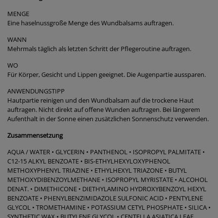
MENGE
Eine haselnussgroße Menge des Wundbalsams auftragen.
WANN
Mehrmals täglich als letzten Schritt der Pflegeroutine auftragen.
WO
Für Körper, Gesicht und Lippen geeignet. Die Augenpartie aussparen.
ANWENDUNGSTIPP
Hautpartie reinigen und den Wundbalsam auf die trockene Haut
auftragen. Nicht direkt auf offene Wunden auftragen. Bei längerem
Aufenthalt in der Sonne einen zusätzlichen Sonnenschutz verwenden.
Zusammensetzung
AQUA / WATER • GLYCERIN • PANTHENOL • ISOPROPYL PALMITATE •
C12-15 ALKYL BENZOATE • BIS-ETHYLHEXYLOXYPHENOL
METHOXYPHENYL TRIAZINE • ETHYLHEXYL TRIAZONE • BUTYL
METHOXYDIBENZOYLMETHANE • ISOPROPYL MYRISTATE • ALCOHOL
DENAT. • DIMETHICONE • DIETHYLAMINO HYDROXYBENZOYL HEXYL
BENZOATE • PHENYLBENZIMIDAZOLE SULFONIC ACID • PENTYLENE
GLYCOL • TROMETHAMINE • POTASSIUM CETYL PHOSPHATE • SILICA •
SYNTHETIC WAX • BUTYLENE GLYCOL • CENTELLA ASIATICA LEAF