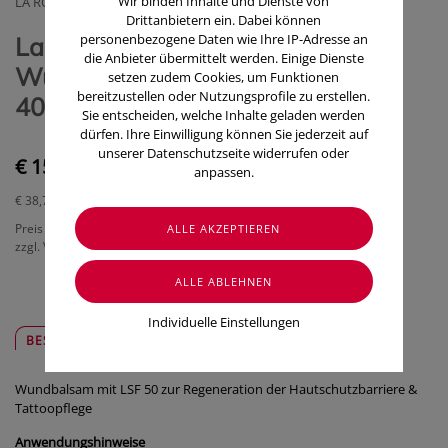
Wir binden Inhalte und Dienste von
LA ROCHE POSAY (COSMETIQUE ACTIVE OESTERREICH)
Drittanbietern ein. Dabei können
personenbezogene Daten wie Ihre IP-Adresse an
La Roche Posay Cicaplast
die Anbieter übermittelt werden. Einige Dienste
Wundpflegebalsam B5+ SPF 50+
setzen zudem Cookies, um Funktionen
bereitzustellen oder Nutzungsprofile zu erstellen.
40ml
Sie entscheiden, welche Inhalte geladen werden
dürfen. Ihre Einwilligung können Sie jederzeit auf
unserer Datenschutzseite widerrufen oder
€ 15,50
anpassen.
€ 38,75
/ 100 ml
Preis inkl. MwSt.
zzgl. Versandkosten
Individuelle Einstellungen
BESCHREIBUNG
SICHER & REGIONAL
Wundbalsam mit LSF 50 zur Regeneration der Hautschutzbarriere &
Tattoopflege
Anwendungshinweise