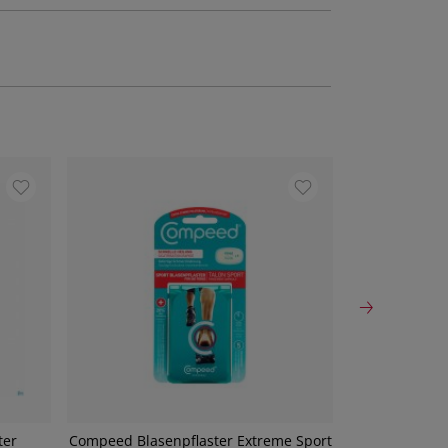
ter
Compeed Blasenpflaster Extreme Sport
Compeed Mix