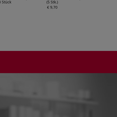
3 Stück
(5 Stk.)
€ 9,70
P
r
e
i
s