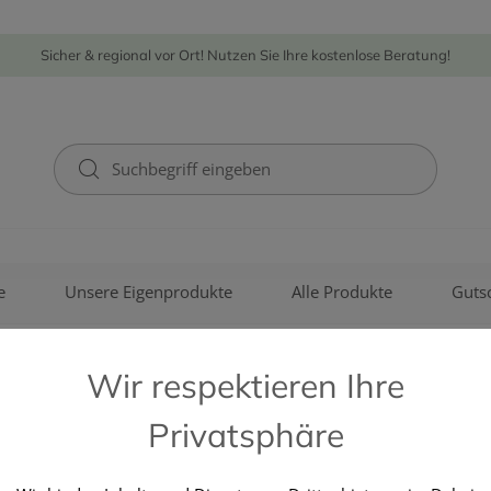
Sicher & regional vor Ort! Nutzen Sie Ihre kostenlose Beratung!
e
Unsere Eigenprodukte
Alle Produkte
Guts
Wir respektieren Ihre
Privatsphäre
BEIERSDORF GMBH