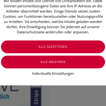
Wir binden Inhalte und Dienste von Drittanbietern ein. Dabei
Hansaplast S
können personenbezogene Daten wie Ihre IP-Adresse an die
Anbieter übermittelt werden. Einige Dienste setzen zudem
Stk.)
Cookies, um Funktionen bereitzustellen oder Nutzungsprofile
zu erstellen. Sie entscheiden, welche Inhalte geladen werden
Hypoallergener Schutz
dürfen. Ihre Einwilligung können Sie jederzeit auf unserer
Besonders hautfreundliches Materia
Datenschutzseite widerrufen oder anpassen.
Schmerzlos zu entfernen
Nicht verklebende Wundauflage
schützt und polstert die Wunde
€ 6,30
€ 0,32
/ Stück
Preis inkl. MwSt.
zzgl. Versandkosten
Individuelle Einstellungen