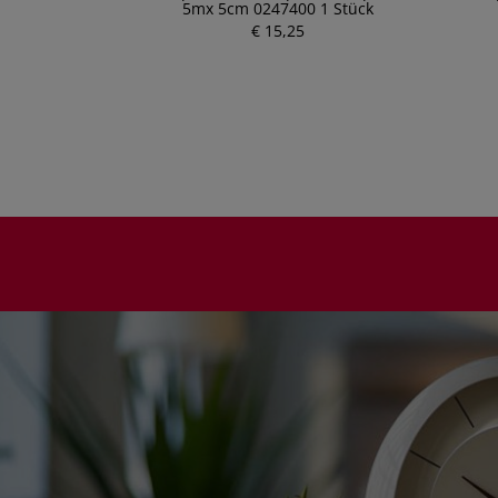
25cm 4761400 1
5mx 5cm 0247400 1 Stück
€ 15,25
P
r
e
i
s