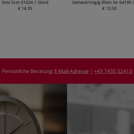
5mx 5cm 01024 1 Stück
Gehwol/ring/g Klein Nr 64199 
€ 14,35
P
€ 13,50
P
r
r
e
e
i
i
s
s
Persönliche Beratung:
E-Mail-Adresse
|
+43 7435 52413