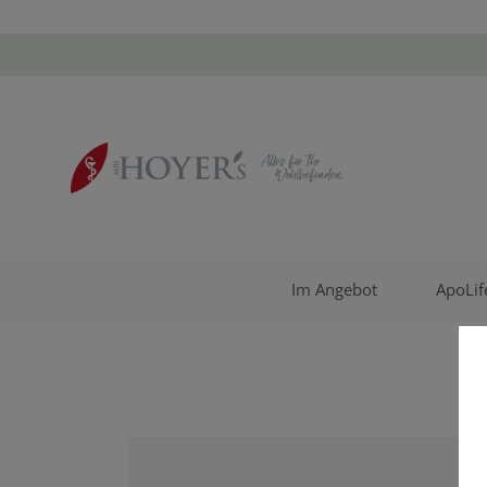
Im Angebot
ApoLif