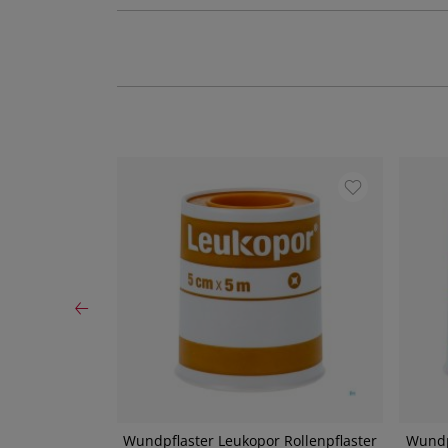
koplast/s
Wundpflaster Leukopor Rollenpflaster
Wundpf