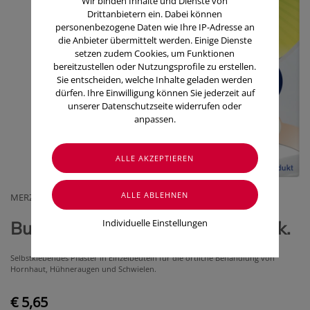
Wir binden Inhalte und Dienste von
Drittanbietern ein. Dabei können
personenbezogene Daten wie Ihre IP-Adresse an
die Anbieter übermittelt werden. Einige Dienste
setzen zudem Cookies, um Funktionen
bereitzustellen oder Nutzungsprofile zu erstellen.
Sie entscheiden, welche Inhalte geladen werden
dürfen. Ihre Einwilligung können Sie jederzeit auf
unserer Datenschutzseite widerrufen oder
anpassen.
MERZ CONSUMER CARE AUSTRIA GMBH
Individuelle Einstellungen
Burgit Hühneraugen Pflaster 6 Stk.
Selbstklebendes Pflaster in Einzelbeuteln für die örtliche Behandlung von
Hornhaut, Hühneraugen und Schwielen.
€ 5,65