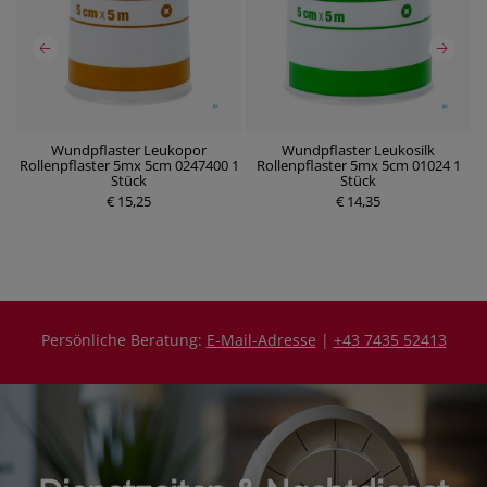
Wundpflaster Leukopor
Wundpflaster Leukosilk
Rollenpflaster 5mx 5cm 0247400 1
Rollenpflaster 5mx 5cm 01024 1
Stück
Stück
P
P
€ 15,25
r
€ 14,35
r
e
e
i
i
s
s
Persönliche Beratung:
E-Mail-Adresse
|
+43 7435 52413