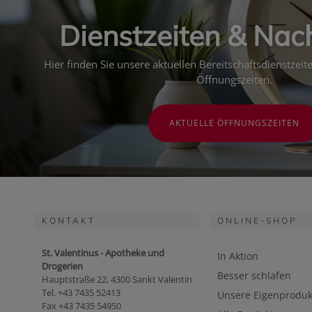
Dienstzeiten & Nac
Hier finden Sie unsere aktuellen Bereitschaftsdienstzei
Öffnungszeiten.
AKTUELLE ÖFFNUNGSZEITEN
KONTAKT
ONLINE-SHOP
St. Valentinus - Apotheke und
In Aktion
Drogerien
Besser schlafen
Hauptstraße 22, 4300 Sankt Valentin
Tel. +43 7435 52413
Unsere Eigenproduk
Fax +43 7435 54950