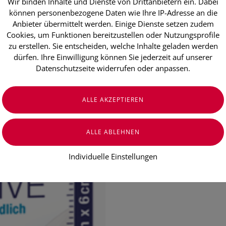
Wir binden Inhalte und Dienste von Drittanbietern ein. Dabei
Hansaplast 
können personenbezogene Daten wie Ihre IP-Adresse an die
Anbieter übermittelt werden. Einige Dienste setzen zudem
Hypoallergener Schutz
Cookies, um Funktionen bereitzustellen oder Nutzungsprofile
Besonders hautfreundliches Materia
zu erstellen. Sie entscheiden, welche Inhalte geladen werden
Schmerzlos zu entfernen
dürfen. Ihre Einwilligung können Sie jederzeit auf unserer
Nicht verklebende Wundauflage
Datenschutzseite widerrufen oder anpassen.
schützt und polstert die Wunde
€ 6,60
€ 6,60
/ Stück
Preis inkl. MwSt.
zzgl. Versandkosten
Individuelle Einstellungen