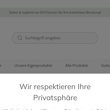
Sicher & regional vor Ort! Nutzen Sie Ihre kostenlose Beratung!
e
Unsere Eigenprodukte
Alle Produkte
Guts
Wir respektieren Ihre
Privatsphäre
BEIERSDORF GMBH