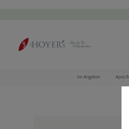
Im Angebot
ApoLif