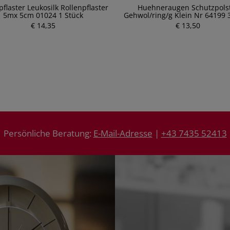
laster Leukosilk Rollenpflaster
Huehneraugen Schutzpols
5mx 5cm 01024 1 Stück
Gehwol/ring/g Klein Nr 64199 
€ 14,35
P
€ 13,50
r
P
e
r
i
e
s
i
s
Persönliche Beratung:
E-Mail-Adresse
|
+43 7435 52413