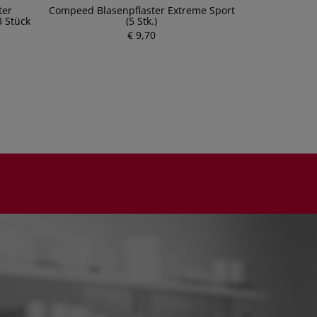
ter
Compeed Blasenpflaster Extreme Sport
Compeed Mix
3 Stück
(5 Stk.)
€ 9,70
P
r
e
i
s