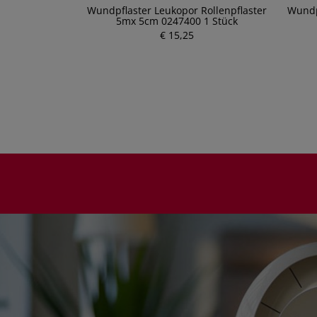
koplast/s
Wundpflaster Leukopor Rollenpflaster
Wundpf
25cm 4761400 1
5mx 5cm 0247400 1 Stück
€ 15,25
P
r
e
i
s