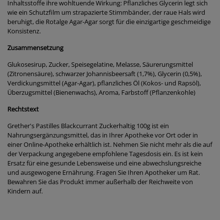
Inhaltsstoffe ihre wohltuende Wirkung: Pflanzliches Glycerin legt sich
wie ein Schutzfilm um strapazierte Stimmbänder, der raue Hals wird
beruhigt, die Rotalge Agar-Agar sorgt für die einzigartige geschmeidige
Konsistenz.
Zusammensetzung
Glukosesirup, Zucker, Speisegelatine, Melasse, Säurerungsmittel
(Zitronensäure), schwarzer Johannisbeersaft (1,7%), Glycerin (0,5%),
Verdickungsmittel (Agar-Agar), pflanzliches Öl (Kokos- und Rapsöl),
Überzugsmittel (Bienenwachs), Aroma, Farbstoff (Pflanzenkohle)
Rechtstext
Grether's Pastilles Blackcurrant Zuckerhaltig 100g ist ein
Nahrungsergänzungsmittel, das in Ihrer Apotheke vor Ort oder in
einer Online-Apotheke erhältlich ist. Nehmen Sie nicht mehr als die auf
der Verpackung angegebene empfohlene Tagesdosis ein. Es ist kein
Ersatz für eine gesunde Lebensweise und eine abwechslungsreiche
und ausgewogene Ernährung. Fragen Sie Ihren Apotheker um Rat.
Bewahren Sie das Produkt immer außerhalb der Reichweite von
Kindern auf.