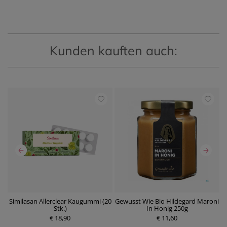
Kunden kauften auch:
Similasan Allerclear Kaugummi (20
Gewusst Wie Bio Hildegard Maroni
Stk.)
In Honig 250g
P
P
€ 18,90
r
€ 11,60
r
e
e