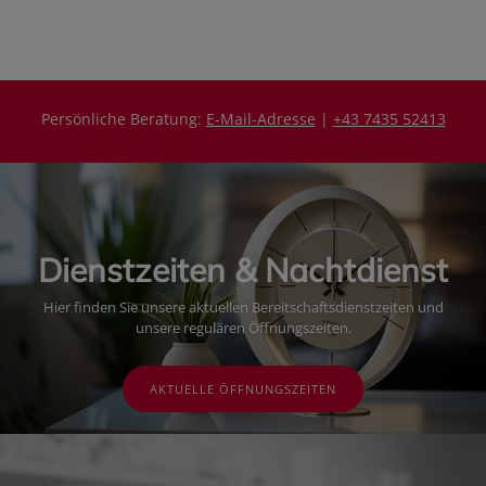
i
i
s
s
Persönliche Beratung:
E-Mail-Adresse
|
+43 7435 52413
Dienstzeiten & Nachtdienst
Hier finden Sie unsere aktuellen Bereitschaftsdienstzeiten und
unsere regulären Öffnungszeiten.
AKTUELLE ÖFFNUNGSZEITEN