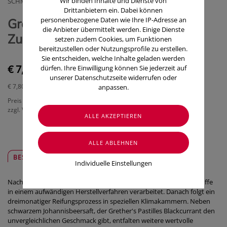
Wir binden Inhalte und Dienste von
SCHMIDGALL DR.A. & L.GMBH& CO KG
Drittanbietern ein. Dabei können
personenbezogene Daten wie Ihre IP-Adresse an
Grether's Pastilles Blackcurrant
die Anbieter übermittelt werden. Einige Dienste
Zuckerhaltig 100g
setzen zudem Cookies, um Funktionen
bereitzustellen oder Nutzungsprofile zu erstellen.
Sie entscheiden, welche Inhalte geladen werden
€ 7,80
dürfen. Ihre Einwilligung können Sie jederzeit auf
unserer Datenschutzseite widerrufen oder
€ 7,80
/ 100 g
anpassen.
Preis inkl. MwSt.
zzgl. Versandkosten
BESCHREIBUNG
SICHER & REGIONAL
Individuelle Einstellungen
Nach der Original-Rezeptur von 1850 werden hochwertige Rohstoffe
in einem aufwändigen Herstellverfahren verarbeitet. Danach folgt ein
dreimonatiger Reifungsprozess in speziellen Klimakammern. Neben
schwarzem Johannisbeersaft, der Grether's Pastilles Blackcurrant den
unvergleichlichen Geschmack gibt, entfalten weitere wertvolle