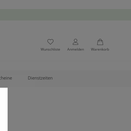
Wunschliste
Anmelden
Warenkorb
cheine
Dienstzeiten
H