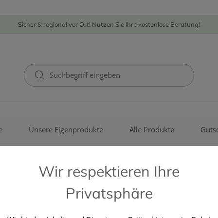
Sicher & regional vor Ort! Nutzen Sie Ihre kostenlose Beratung!
e
Unsere Eigenprodukte
Alle Produkte
Guts
Wir respektieren Ihre
Privatsphäre
HAAS ED. NAEHRMITTEL GMB