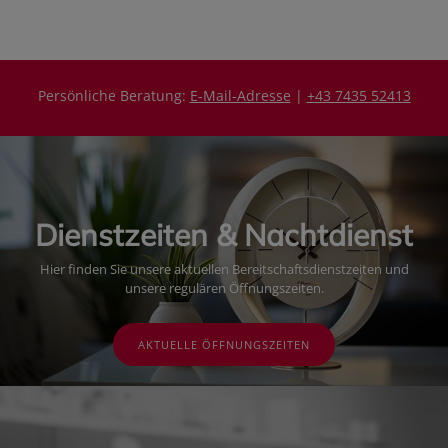
i
s
s
Persönliche Beratung:
E-Mail-Adresse
|
+43 7435 52413
Dienstzeiten & Nachtdienst
Hier finden Sie unsere aktuellen Bereitschaftsdienstzeiten und
unsere regulären Öffnungszeiten.
AKTUELLE ÖFFNUNGSZEITEN