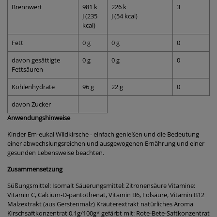
Brennwert
981 k
226 k
3
J (235
J (54 kcal)
kcal)
Fett
0 g
0 g
0
davon gesättigte
0 g
0 g
0
Fettsäuren
Kohlenhydrate
96 g
22 g
0
davon Zucker
Anwendungshinweise
Kinder Em-eukal Wildkirsche - einfach genießen und die Bedeutung
einer abwechslungsreichen und ausgewogenen Ernährung und einer
gesunden Lebensweise beachten.
Zusammensetzung
Süßungsmittel: Isomalt Säuerungsmittel: Zitronensäure Vitamine:
Vitamin C, Calcium-D-pantothenat, Vitamin B6, Folsäure, Vitamin B12
Malzextrakt (aus Gerstenmalz) Kräuterextrakt natürliches Aroma
Kirschsaftkonzentrat 0,1g/100g* gefärbt mit: Rote-Bete-Saftkonzentrat