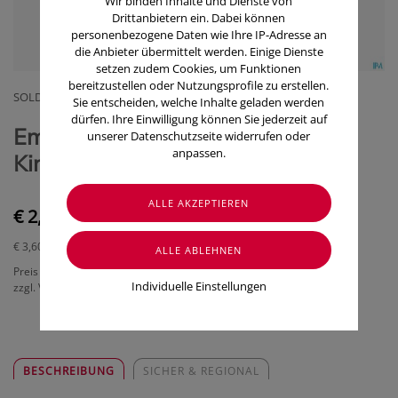
Wir binden Inhalte und Dienste von
Drittanbietern ein. Dabei können
personenbezogene Daten wie Ihre IP-Adresse an
die Anbieter übermittelt werden. Einige Dienste
setzen zudem Cookies, um Funktionen
bereitzustellen oder Nutzungsprofile zu erstellen.
SOLDAN C.DR.GMBH
Sie entscheiden, welche Inhalte geladen werden
dürfen. Ihre Einwilligung können Sie jederzeit auf
Em-eukal Bonbons zuckerfrei
unserer Datenschutzseite widerrufen oder
anpassen.
Kinder Wildkirsche 75g
€ 2,70
€ 3,60
/ 100 g
Preis inkl. MwSt.
Individuelle Einstellungen
zzgl. Versandkosten
BESCHREIBUNG
SICHER & REGIONAL