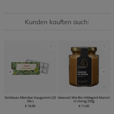
Kunden kauften auch:
Similasan Allerclear Kaugummi (20
Gewusst Wie Bio Hildegard Maroni
Stk.)
In Honig 250g
P
€ 18,90
P
€ 11,60
r
r
e
e
i