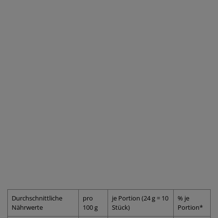
Durchschnittliche
pro
je Portion (24 g = 10
% je
Nährwerte
100 g
Stück)
Portion*