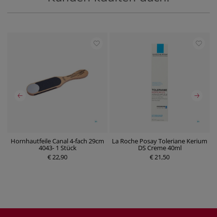
Hornhautfeile Canal 4-fach 29cm
La Roche Posay Toleriane Kerium
4043- 1 Stück
DS Creme 40ml
€ 22,90
P
€ 21,50
P
r
r
e
e
i
i
s
s