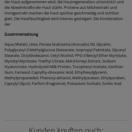
der Haut aufgenommen wird, die Hautregeneration unterstützt und
die Abwehrkräfte der Haut stärkt. Proteine aus Milchextrakt und
Honigextrakt machen die Haut spürbar geschmeidig und sichtbar
glatt. Die Hautfeuchtigkeit wird intensiv gesteigert. Die Kombination
der
Zusammensetzung
Aqua (Water), Urea, Persea Gratissima (Avocado) Oil, Glycerin,
Polyglyceryl-3 Methylglucose Distearate, Isopropyl Palmitate, Glyceryl
Stearate, Octyldodecanol, Cetyl Alcohol, PPG-3 Benzyl Ether Myristate,
Myristyl Myristate, Triethyl Citrate, Mel (Honey) Extract, Sodium
Hyaluronate, Hydrolyzed Milk Protein, Tocopheryl Acetate, Xanthan
Gum, Farnesol, Caprylhy-droxamic Acid, Ethylhexylglycerin,
Methylpropanediol, Phenoxy-ethanol, Methylparaben, Ethylparaben,
Caprylyl Glycol, Parfüm (Fragrance), Potassium Sorbate, Sorbic Acid
Kunden kauften auch: