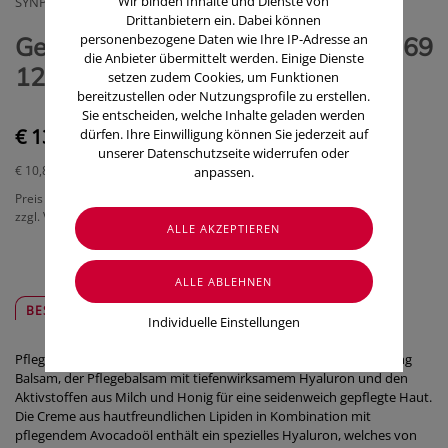
Wir binden Inhalte und Dienste von
SYNPHARMA GMBH
Drittanbietern ein. Dabei können
personenbezogene Daten wie Ihre IP-Adresse an
Gehwol Softening Balsam Nr 64069
die Anbieter übermittelt werden. Einige Dienste
125ml
setzen zudem Cookies, um Funktionen
bereitzustellen oder Nutzungsprofile zu erstellen.
Sie entscheiden, welche Inhalte geladen werden
€ 13,50
dürfen. Ihre Einwilligung können Sie jederzeit auf
unserer Datenschutzseite widerrufen oder
€ 10,80
/ 100 ml
anpassen.
Preis inkl. MwSt.
zzgl. Versandkosten
BESCHREIBUNG
SICHER & REGIONAL
Individuelle Einstellungen
Pflegebalsam für seidenweiche Füße und Beine.GEHWOL Softening
Balsam, der Pflegebalsam mit tiefenwirksamem Hyaluron und den
Aktivstoffen aus Milch und Honig für eine seidenweich gepflegte Haut.
Die Creme aus hautfreundlichen Lipiden in Kombination mit
pflegendem Avocadoöl enthält ein spezielles Hyaluron, welches von