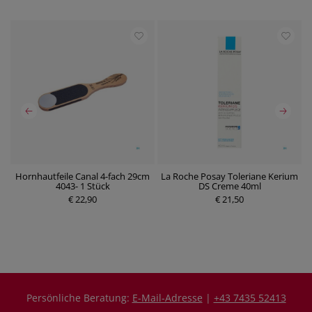
Hornhautfeile Canal 4-fach 29cm
La Roche Posay Toleriane Kerium
4043- 1 Stück
DS Creme 40ml
€ 22,90
P
€ 21,50
P
r
r
e
e
i
i
s
s
Persönliche Beratung:
E-Mail-Adresse
|
+43 7435 52413