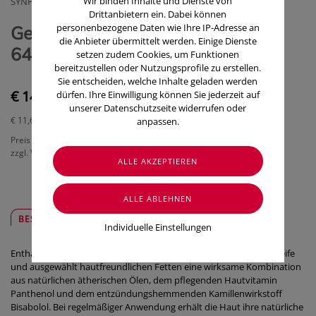
Wir binden Inhalte und Dienste von
SYNPHARMA GMBH
Drittanbietern ein. Dabei können
personenbezogene Daten wie Ihre IP-Adresse an
Gehwol Med.schrundensalbe Nr
die Anbieter übermittelt werden. Einige Dienste
64118 125ml
setzen zudem Cookies, um Funktionen
bereitzustellen oder Nutzungsprofile zu erstellen.
Sie entscheiden, welche Inhalte geladen werden
€ 14,50
dürfen. Ihre Einwilligung können Sie jederzeit auf
unserer Datenschutzseite widerrufen oder
€ 11,60
/ 100 ml
anpassen.
Preis inkl. MwSt.
zzgl. Versandkosten
BESCHREIBUNG
SICHER & REGIONAL
Individuelle Einstellungen
Enthält in einer bewährten Grundlage aus medizinischer Spezialseife
und ausgewählt hautfreundlichen Fetten eine wirksame Kombination
aus natürlichen ätherischen Ölen, dem pflegenden Hautvitamin
Panthenol und dem entzündungshemmenden Kamillenwirkstoff
Bisabolol. Bei regelmäßiger Anwendung erhält die Haut ihre natürliche