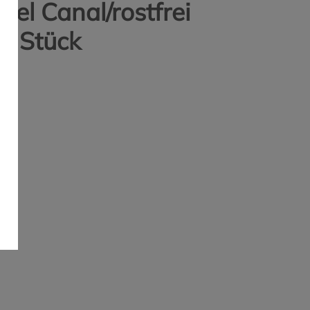
el Canal/rostfrei
1 Stück