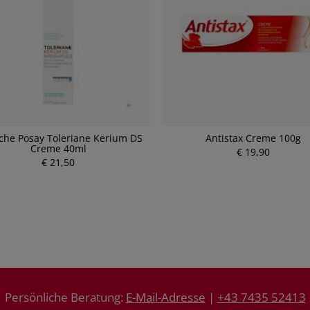
che Posay Toleriane Kerium DS
Antistax Creme 100g
Creme 40ml
€ 19,90
€ 21,50
P
P
r
r
e
e
i
i
s
s
Persönliche Beratung:
E-Mail-Adresse
|
+43 7435 52413