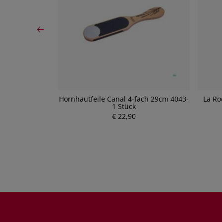
lstein Intensiv
Hornhautfeile Canal 4-fach 29cm 4043-
La Ro
1 Stück
€ 22,90
P
r
e
i
s