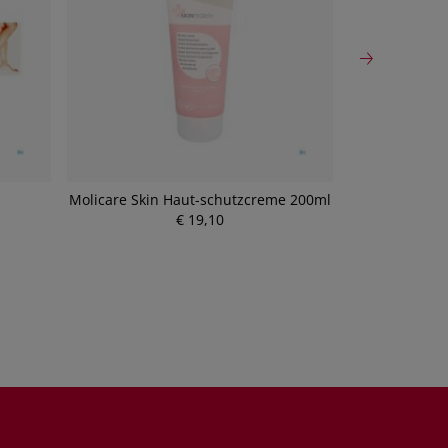
Molicare Skin Haut-schutzcreme 200ml
Huehnera
Gehwol/ring G
€ 19,10
P
r
e
i
s