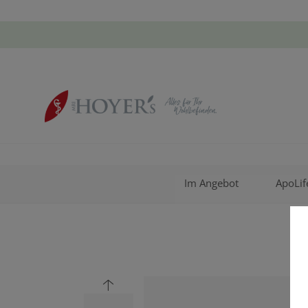
Im Angebot
ApoLif