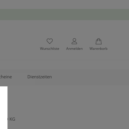
Wunschliste
Anmelden
Warenkorb
cheine
Dienstzeiten
& CO KG