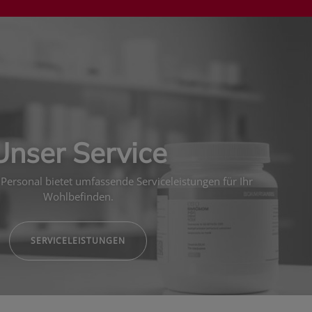
Unser Service
Personal bietet umfassende Serviceleistungen für Ihr
Wohlbefinden.
SERVICELEISTUNGEN