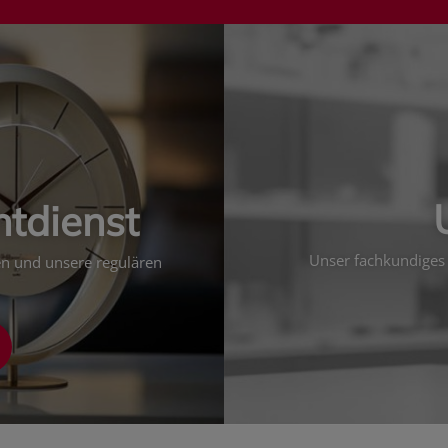
htdienst
Unser fachkundiges 
ten und unsere regulären