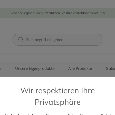
Sicher & regional vor Ort! Nutzen Sie Ihre kostenlose Beratung!
e
Unsere Eigenprodukte
Alle Produkte
Guts
Wir respektieren Ihre
Privatsphäre
EASYPHARM OTC GMBH