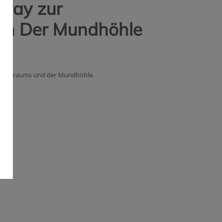
pray zur
In Der Mundhöhle
achenraums und der Mundhöhle.