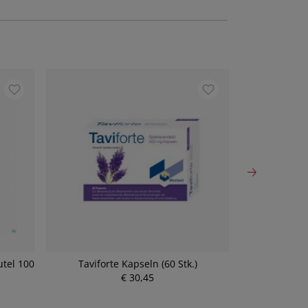
utel 100
Taviforte Kapseln (60 Stk.)
Sinupret D
€ 30,45
P
r