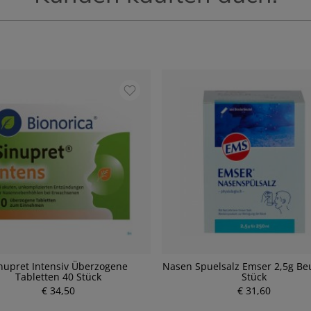
nupret Intensiv Überzogene
Nasen Spuelsalz Emser 2,5g Be
Tabletten 40 Stück
Stück
€ 34,50
P
€ 31,60
P
r
r