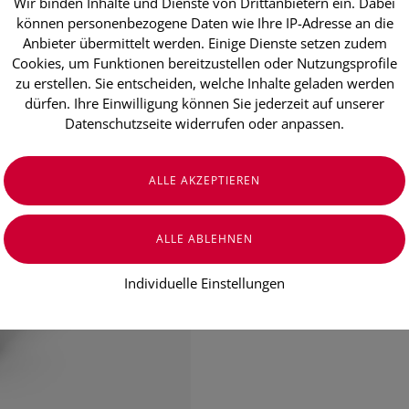
Wir binden Inhalte und Dienste von Drittanbietern ein. Dabei
Easyangin S
können personenbezogene Daten wie Ihre IP-Adresse an die
Anbieter übermittelt werden. Einige Dienste setzen zudem
Anwendung 
Cookies, um Funktionen bereitzustellen oder Nutzungsprofile
(30 ml)
zu erstellen. Sie entscheiden, welche Inhalte geladen werden
dürfen. Ihre Einwilligung können Sie jederzeit auf unserer
Datenschutzseite widerrufen oder anpassen.
Spray gegen Entzündungen des R
€ 11,55
€ 38,50
/ 100 ml
Preis inkl. MwSt.
zzgl. Versandkosten
Individuelle Einstellungen