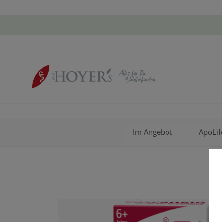
Im Angebot
ApoLif