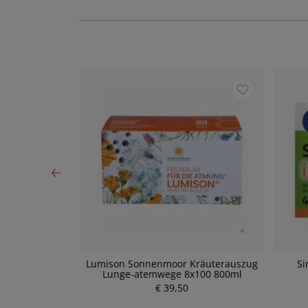
ml - Saft für
Lumison Sonnenmoor Kräuterauszug
Si
ml)
Lunge-atemwege 8x100 800ml
P
€ 39,50
r
e