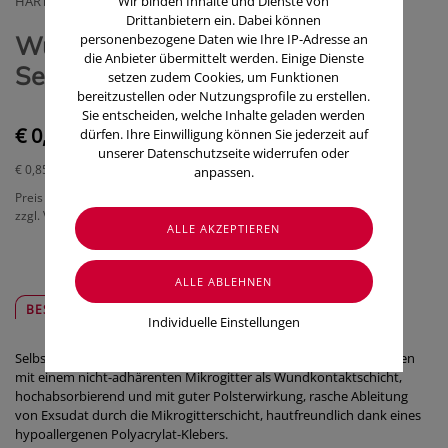
HARTMANN PAUL GMBH
Wir binden Inhalte und Dienste von
Drittanbietern ein. Dabei können
Wundverband Cosmopor steril
personenbezogene Daten wie Ihre IP-Adresse an
die Anbieter übermittelt werden. Einige Dienste
Selbstklebend 10x 6cm 1 Stück
setzen zudem Cookies, um Funktionen
bereitzustellen oder Nutzungsprofile zu erstellen.
Sie entscheiden, welche Inhalte geladen werden
€ 0,85
dürfen. Ihre Einwilligung können Sie jederzeit auf
unserer Datenschutzseite widerrufen oder
€ 0,85
/ Stück
anpassen.
Preis inkl. MwSt.
zzgl. Versandkosten
BESCHREIBUNG
SICHER & REGIONAL
Individuelle Einstellungen
Selbstklebende Wundauflage aus weichem Trägervlies, Wundkissen
mit einem nicht-adhärenten Mikrogitter als Wundkontaktschicht,
hochabsorbierend und mit guter Polsterwirkung, rasche Ableitung
von Exsudat durch die Mikrogitterschicht, hautfreundlich dank eines
hypoallergenen Polyacrylat-Klebers.