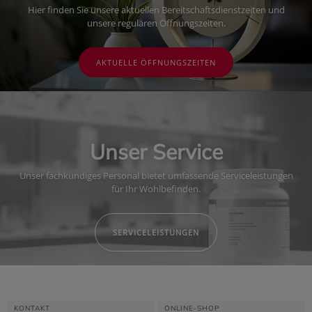
Hier finden Sie unsere aktuellen Bereitschaftsdienstzeiten und
unsere regulären Öffnungszeiten.
AKTUELLE ÖFFNUNGSZEITEN
Unser Service
Unser fachkundiges Personal bietet umfassende Serviceleistungen
für Ihr Wohlbefinden.
SERVICELEISTUNGEN
KONTAKT
ONLINE-SHOP