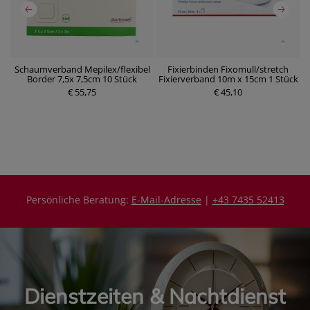
Schaumverband Mepilex/flexibel
Fixierbinden Fixomull/stretch
W
Border 7,5x 7,5cm 10 Stück
Fixierverband 10m x 15cm 1 Stück
P
€ 55,75
r
€ 45,10
e
P
i
r
s
e
i
s
Persönliche Beratung:
E-Mail-Adresse
|
+43 7435 52413
Dienstzeiten & Nachtdienst