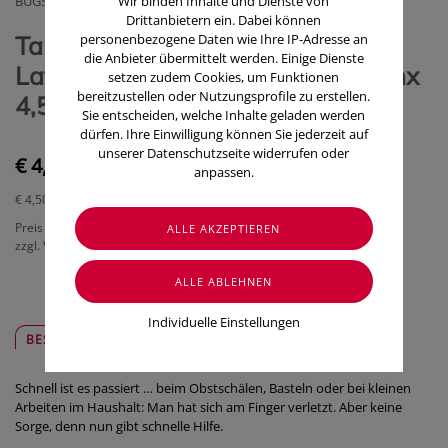
BUGSLOCK LTD AUSTRIA
Wir binden Inhalte und Dienste von
Drittanbietern ein. Dabei können
Tape Buddycare Med Finger
personenbezogene Daten wie Ihre IP-Adresse an
die Anbieter übermittelt werden. Einige Dienste
Latexfrei Flexibel Kohaesiv. 2,5cmx
setzen zudem Cookies, um Funktionen
bereitzustellen oder Nutzungsprofile zu erstellen.
4,5m Hautfarben 1 Stück
Sie entscheiden, welche Inhalte geladen werden
dürfen. Ihre Einwilligung können Sie jederzeit auf
unserer Datenschutzseite widerrufen oder
€ 4,50
anpassen.
€ 4,50
/ Stück
Preis inkl. MwSt.
zzgl. Versandkosten
Individuelle Einstellungen
BESCHREIBUNG
SICHER & REGIONAL
Schnell ist es passiert … beim Obstschälen, Basteln oder bei kleinen
Arbeiten im Haushalt: Man hat sich am Finger verletzt. Aber keine
Sorge, denn nun gibt schnelle Hilfe.