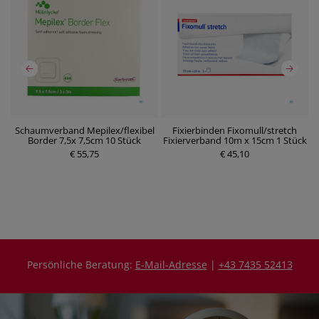
Schaumverband Mepilex/flexibel
Fixierbinden Fixomull/stretch
W
Border 7,5x 7,5cm 10 Stück
Fixierverband 10m x 15cm 1 Stück
P
€ 55,75
r
€ 45,10
e
P
i
r
s
e
i
s
Persönliche Beratung:
E-Mail-Adresse
|
+43 7435 52413