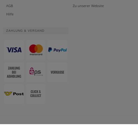
AGB
Zu unserer Website
Hilfe
ZAHLUNG & VERSAND
Website & Apotheken-Shopsystem:
Smarda Apotheken-Edition
• Design &
Umsetzung:
WESEO