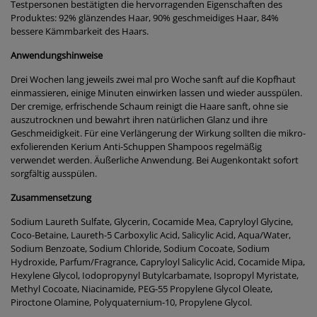
Testpersonen bestätigten die hervorragenden Eigenschaften des
Produktes: 92% glänzendes Haar, 90% geschmeidiges Haar, 84%
bessere Kämmbarkeit des Haars.
Anwendungshinweise
Drei Wochen lang jeweils zwei mal pro Woche sanft auf die Kopfhaut
einmassieren, einige Minuten einwirken lassen und wieder ausspülen.
Der cremige, erfrischende Schaum reinigt die Haare sanft, ohne sie
auszutrocknen und bewahrt ihren natürlichen Glanz und ihre
Geschmeidigkeit. Für eine Verlängerung der Wirkung sollten die mikro-
exfolierenden Kerium Anti-Schuppen Shampoos regelmäßig
verwendet werden. Äußerliche Anwendung. Bei Augenkontakt sofort
sorgfältig ausspülen.
Zusammensetzung
Sodium Laureth Sulfate, Glycerin, Cocamide Mea, Capryloyl Glycine,
Coco-Betaine, Laureth-5 Carboxylic Acid, Salicylic Acid, Aqua/Water,
Sodium Benzoate, Sodium Chloride, Sodium Cocoate, Sodium
Hydroxide, Parfum/Fragrance, Capryloyl Salicylic Acid, Cocamide Mipa,
Hexylene Glycol, Iodopropynyl Butylcarbamate, Isopropyl Myristate,
Methyl Cocoate, Niacinamide, PEG-55 Propylene Glycol Oleate,
Piroctone Olamine, Polyquaternium-10, Propylene Glycol.