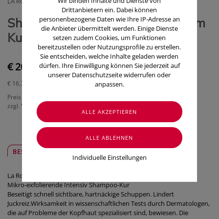
Wir binden Inhalte und Dienste von
LA ROCHE POSAY (COSMETIQUE ACTIVE OESTERREICH)
Drittanbietern ein. Dabei können
personenbezogene Daten wie Ihre IP-Adresse an
Shampoon La Roche Posay Kerium
die Anbieter übermittelt werden. Einige Dienste
Kur Hartnaeck.schuppen 125ml
setzen zudem Cookies, um Funktionen
bereitzustellen oder Nutzungsprofile zu erstellen.
Sie entscheiden, welche Inhalte geladen werden
€ 20,90
dürfen. Ihre Einwilligung können Sie jederzeit auf
unserer Datenschutzseite widerrufen oder
€ 16,72
/ 100 ml
anpassen.
Preis inkl. MwSt.
zzgl. Versandkosten
BESCHREIBUNG
SICHER & REGIONAL
Individuelle Einstellungen
La Roche-Posay Kerium Antischuppen Intensiv Shampoo-Kur
Mikro-exfolierende Intensiv Shampoo-Kur
Beseitigt schnell sichtbare, hartnäckige Schuppen. Lindert
Juckreiz.Wirksamkeit in wissenschaftlichen Tests durch Dermatologen,
die auf Probleme der Kopfhaut spezialisiert sind, bewiesen. Die