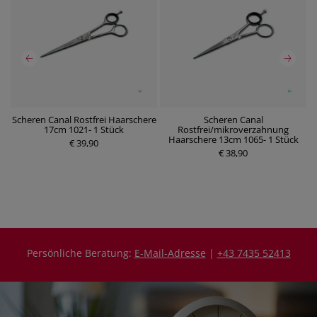
ol
Scheren Canal Rostfrei Haarschere
Scheren Canal
17cm 1021- 1 Stück
Rostfrei/mikroverzahnung
Haarschere 13cm 1065- 1 Stück
€ 39,90
P
P
r
€ 38,90
r
e
e
i
i
s
s
Persönliche Beratung:
E-Mail-Adresse
|
+43 7435 52413