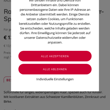
Wir binden Inhalte und Dienste von
RAUSCH AUSTRIA GMBH
Drittanbietern ein. Dabei können
personenbezogene Daten wie Ihre IP-Adresse an
Rausch Schweizer Kräuter Entwirr-
die Anbieter übermittelt werden. Einige Dienste
Spray (100 ml)
setzen zudem Cookies, um Funktionen
bereitzustellen oder Nutzungsprofile zu erstellen.
Sie entscheiden, welche Inhalte geladen werden
Für gesundes Haar und natürlichen Glanz.
dürfen. Ihre Einwilligung können Sie jederzeit auf
€ 13,90
unserer Datenschutzseite widerrufen oder
anpassen.
€ 13,90
/ 100 ml
Preis inkl. MwSt.
zzgl. Versandkosten
Individuelle Einstellungen
BESCHREIBUNG
SICHER & REGIONAL
Soforthilfe für langes, widerspenstiges Haar, speziell auch für Kinder.
Mit kostbaren Extrakten aus Schweizer Kamillenblüten, Zinnkraut und
Birke.