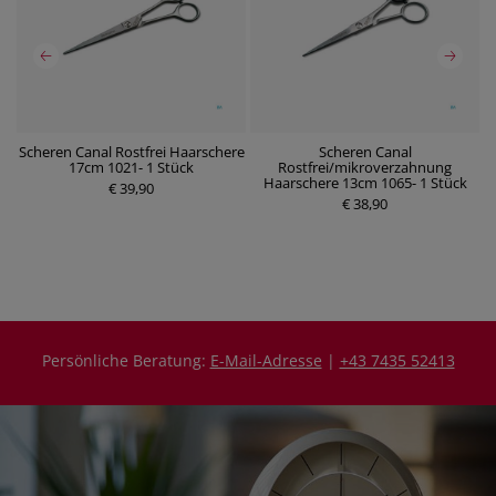
ol
Scheren Canal Rostfrei Haarschere
Scheren Canal
17cm 1021- 1 Stück
Rostfrei/mikroverzahnung
Haarschere 13cm 1065- 1 Stück
€ 39,90
P
P
€ 38,90
r
r
e
e
i
i
s
s
Persönliche Beratung:
E-Mail-Adresse
|
+43 7435 52413