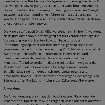
dem Reißen oder Brechen von Bindegewebe vorgebeugt werden soll
(Schwangerschaft, Neigung zu Leisten- oder Nabelbrüchen). Auch ist
Silicea für die Bindehaut des Auges zuständig, was bei einem Mangel
zu extremer Lichtempfindlichkeit führen kann.Da bei der Einnahme
von Nr. 11nbsp; Säure frei wird, ist die Kombination mit Nr. 9 Natrium
phosphoricum empfehlenswert.
Die Mineralstoffe nach Dr. Schüßler verstehen sich in ihrer Anwendung
als Regulationstherapie, bestens geeignet zur Gesundheitspflege und
Vorbeugung von Krankheiten, bzw. zur Begleitung oder
Unterstützungnbsp; einer ärtzliche Therapie, ganz im Sinne einer
komplementärmedizinischen Anwendung. Dr. Schüßler unterscheidet
zwischen Betriebsstoffen (Funktionsmittel in den Zellen) und
Baustoffen, die für den Aufbau des Körpers nötig sind. Die
Mineralstoffe sind so verdünnt, dass sie auf direktem Weg über die
Mundschleimhaut in Gewebe und Blut aufgenommen werden.
Schüßler Salze sind homöopathisch zubereitete, potenzierte
Arzneimittel hoher Qualität, die dem Körper wegen eines Mangels an
Betriebsstoffen (Funktionsmitteln) in den Zellen zugeführt werden.
Anwendung:
Die Anwendung ergibt sich aus den beschriebenen Funktionen der
Mineralstoffe. Tabletten im Mund zergehen lassen oder protionsweise