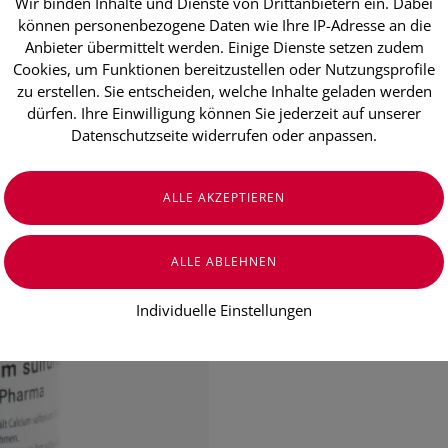
Wir binden Inhalte und Dienste von Drittanbietern ein. Dabei
Schüßler Sal
können personenbezogene Daten wie Ihre IP-Adresse an die
Anbieter übermittelt werden. Einige Dienste setzen zudem
Tabletten (1
Cookies, um Funktionen bereitzustellen oder Nutzungsprofile
zu erstellen. Sie entscheiden, welche Inhalte geladen werden
Dieser Mineralstoff, der hauptsäch
dürfen. Ihre Einwilligung können Sie jederzeit auf unserer
schleimlösend und ausscheidungsfö
Datenschutzseite widerrufen oder anpassen.
€ 10,30
€ 10,30
/ 100 g
Preis inkl. MwSt.
zzgl. Versandkosten
Individuelle Einstellungen