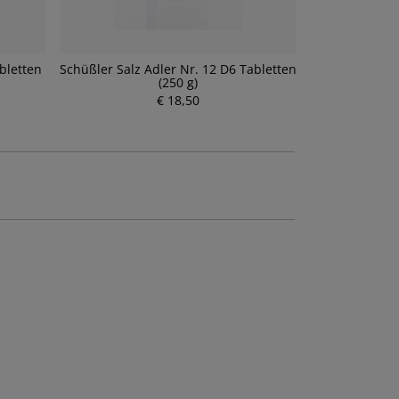
bletten
Schüßler Salz Adler Nr. 12 D6 Tabletten
Schüßler Salz
(250 g)
€ 18,50