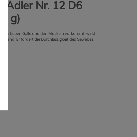
z Adler Nr. 12 D6
00 g)
lich in Leber, Galle und den Muskeln vorkommt, wirkt
rdernd. Er fördert die Durchlässigkeit des Gewebes.