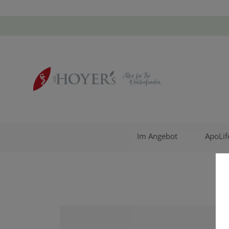
Im Angebot
ApoLif