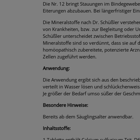
Die Nr. 12 bringt Stauungen im Bindegewebe 
Eiterungen abzubauen. Bei längerfristiger E
Die Mineralstoffe nach Dr. Schüßler versteh
von Krankheiten, bzw. zur Begleitung oder U
Schüßler unterscheidet zwischen Betriebsstof
Mineralstoffe sind so verdünnt, dass sie a
homöopathisch zubereitete, potenzierte Arzne
Zellen zugeführt werden.
Anwendung:
Die Anwendung ergibt sich aus den beschrieb
verteilt in Wasser lösen und schlückchenweis
Je größer der Bedarf umso süßer der Geschm
Besondere Hinweise:
Bereits ab dem Säuglingsalter anwendbar.
Inhaltsstoffe:
1 Tablette enthält Calcium sulfuricum Trit. 