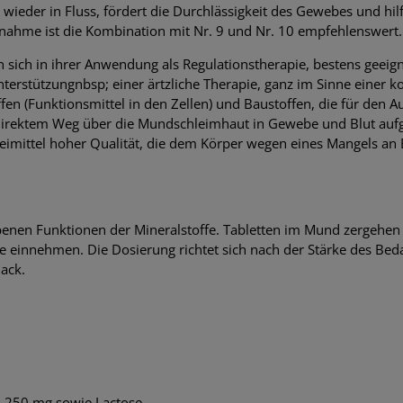
wieder in Fluss, fördert die Durchlässigkeit des Gewebes und hil
innahme ist die Kombination mit Nr. 9 und Nr. 10 empfehlenswert.
en sich in ihrer Anwendung als Regulationstherapie, bestens gee
nterstützungnbsp; einer ärtzliche Therapie, ganz im Sinne eine
fen (Funktionsmittel in den Zellen) und Baustoffen, die für den A
uf direktem Weg über die Mundschleimhaut in Gewebe und Blut au
imittel hoher Qualität, die dem Körper wegen eines Mangels an B
enen Funktionen der Mineralstoffe. Tabletten im Mund zergehen
e einnehmen. Die Dosierung richtet sich nach der Stärke des Beda
ack.
D6 250 mg sowie Lactose.