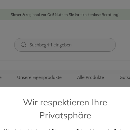
Sicher & regional vor Ort! Nutzen Sie Ihre kostenlose Beratung!
e
Unsere Eigenprodukte
Alle Produkte
Guts
Wir respektieren Ihre
Privatsphäre
ADLER PHARMA GMBH