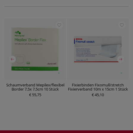
er
Schaumverband Mepilex/flexibel
Fixierbinden Fixomull/stretch
W
Border 7,5x 7,5cm 10 Stück
Fixierverband 10m x 15cm 1 Stück
P
€ 55,75
P
€ 45,10
r
r
e
e
i
i
s
s