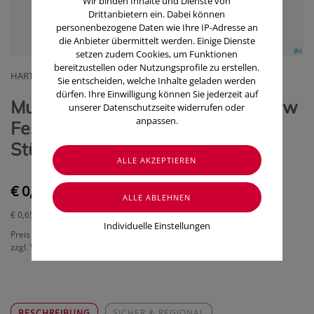
Wir binden Inhalte und Dienste von
Drittanbietern ein. Dabei können
personenbezogene Daten wie Ihre IP-Adresse an
die Anbieter übermittelt werden. Einige Dienste
setzen zudem Cookies, um Funktionen
bereitzustellen oder Nutzungsprofile zu erstellen.
HARTMANN PAUL GMBH
Sie entscheiden, welche Inhalte geladen werden
dürfen. Ihre Einwilligung können Sie jederzeit auf
Mullbinden Peha-soft Zellw/baumw
unserer Datenschutzseite widerrufen oder
anpassen.
Festkantig 20fadig 4mx 6cm 1
Stück
€ 0,65
€ 0,65
/ Stück
Individuelle Einstellungen
Preis inkl. MwSt.
zzgl. Versandkosten
BESCHREIBUNG
SICHER & REGIONAL