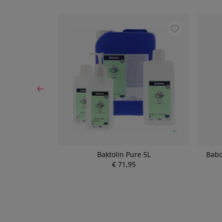
sche 150ml
Baktolin Pure 5L
Babo
€ 71,95
P
r
e
i
s