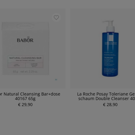
r Natural Cleansing Bar+dose
La Roche Posay Toleriane Ge
40167 65g
schaum Double Cleanser 4
€ 29,90
P
€ 28,90
P
r
r
e
e
i
i
s
s