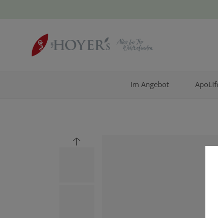
Im Angebot
ApoLif