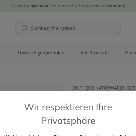
Sicher & regional vor Ort! Nutzen Sie Ihre kostenlose Beratung!
e
Unsere Eigenprodukte
Alle Produkte
Guts
DR.THEISS NATURWAREN OES
Medipharma
Wir respektieren Ihre
Spa White 
Privatsphäre
Duschschau