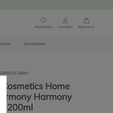
Wunschliste
Anmelden
Warenkorb
cheine
Dienstzeiten
TERREICH GMBH
 Cosmetics Home
Harmony Harmony
m 200ml