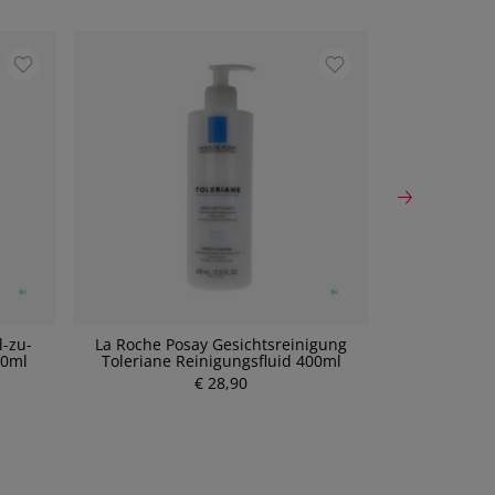
l-zu-
La Roche Posay Gesichtsreinigung
Babor Natur
00ml
Toleriane Reinigungsfluid 400ml
P
€ 28,90
r
e
i
s