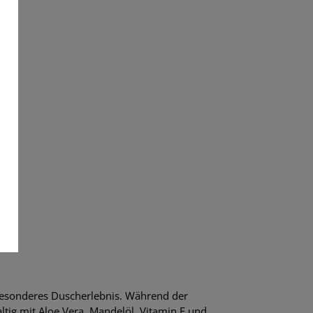
besonderes Duscherlebnis. Während der
ig mit Aloe Vera, Mandelöl, Vitamin E und