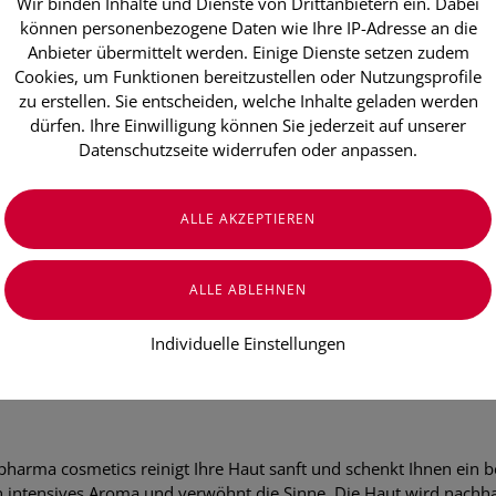
Wir binden Inhalte und Dienste von Drittanbietern ein. Dabei
können personenbezogene Daten wie Ihre IP-Adresse an die
€ 9,00
Anbieter übermittelt werden. Einige Dienste setzen zudem
Cookies, um Funktionen bereitzustellen oder Nutzungsprofile
€ 4,50
/ 100 ml
zu erstellen. Sie entscheiden, welche Inhalte geladen werden
Preis inkl. MwSt.
dürfen. Ihre Einwilligung können Sie jederzeit auf unserer
zzgl. Versandkosten
Datenschutzseite widerrufen oder anpassen.
Individuelle Einstellungen
rma cosmetics reinigt Ihre Haut sanft und schenkt Ihnen ein 
ntensives Aroma und verwöhnt die Sinne. Die Haut wird nachhalt