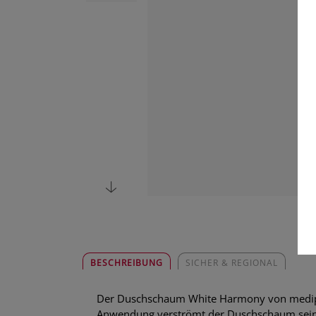
BESCHREIBUNG
SICHER & REGIONAL
Der Duschschaum White Harmony von medipha
Anwendung verströmt der Duschschaum sein i