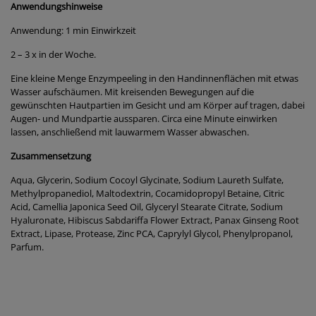
Anwendungshinweise
Anwendung: 1 min Einwirkzeit
2 – 3 x in der Woche.
Eine kleine Menge Enzympeeling in den Handinnenflächen mit etwas
Wasser aufschäumen. Mit kreisenden Bewegungen auf die
gewünschten Hautpartien im Gesicht und am Körper auf tragen, dabei
Augen- und Mundpartie aussparen. Circa eine Minute einwirken
lassen, anschließend mit lauwarmem Wasser abwaschen.
Zusammensetzung
Aqua, Glycerin, Sodium Cocoyl Glycinate, Sodium Laureth Sulfate,
Methylpropanediol, Maltodextrin, Cocamidopropyl Betaine, Citric
Acid, Camellia Japonica Seed Oil, Glyceryl Stearate Citrate, Sodium
Hyaluronate, Hibiscus Sabdariffa Flower Extract, Panax Ginseng Root
Extract, Lipase, Protease, Zinc PCA, Caprylyl Glycol, Phenylpropanol,
Parfum.