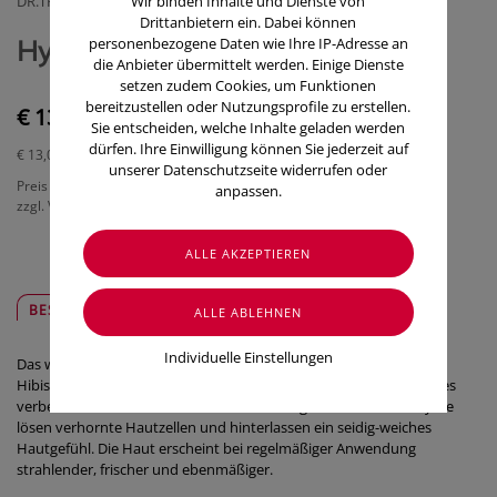
DR.THEISS NATURWAREN OESTERREICH GMBH
Wir binden Inhalte und Dienste von
Drittanbietern ein. Dabei können
Hyaluron Enzympeeling 100ml
personenbezogene Daten wie Ihre IP-Adresse an
die Anbieter übermittelt werden. Einige Dienste
setzen zudem Cookies, um Funktionen
bereitzustellen oder Nutzungsprofile zu erstellen.
€ 13,00
Sie entscheiden, welche Inhalte geladen werden
dürfen. Ihre Einwilligung können Sie jederzeit auf
€ 13,00
/ 100 ml
unserer Datenschutzseite widerrufen oder
Preis inkl. MwSt.
anpassen.
zzgl. Versandkosten
BESCHREIBUNG
SICHER & REGIONAL
Individuelle Einstellungen
Das wirksame Enzympeeling mit hochwertigen Inhaltsstoffen wie
Hibiskus, Ginseng und Tsubaki Öl reinigt nicht nur äußerst sanft, es
verbessert auch ohne mechanische Reibung das Hautbild. Enzyme
lösen verhornte Hautzellen und hinterlassen ein seidig-weiches
Hautgefühl. Die Haut erscheint bei regelmäßiger Anwendung
strahlender, frischer und ebenmäßiger.