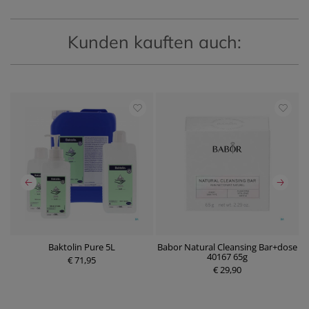
Kunden kauften auch:
Baktolin Pure 5L
Babor Natural Cleansing Bar+dose
40167 65g
€ 71,95
P
€ 29,90
P
r
r
e
e
i
i
s
s